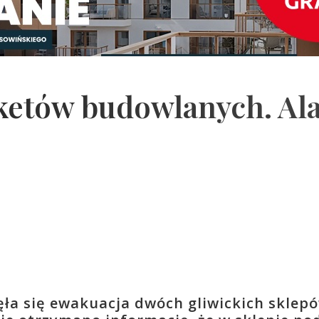
ketów budowlanych. Al
ęła się ewakuacja dwóch gliwickich sklepó