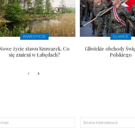
INWESTYCJE
GLIWICE
Nowe życie stawu Szuwarek. Co
Gliwickie obchody Świ
się zmieni w Łabędach?
Polskiego
s:
E-
mail: