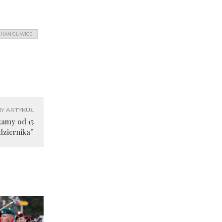
HAN GLIWICE
Y ARTYKUŁ
amy od 15
dziernika”