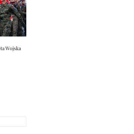
ęta Wojska
Strona
Internetowa: