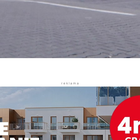
r e k l a m a