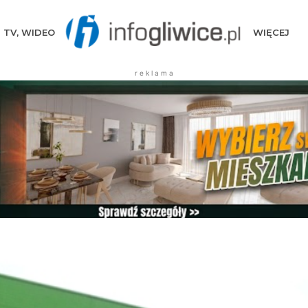
TV, WIDEO
WIĘCEJ
r e k l a m a