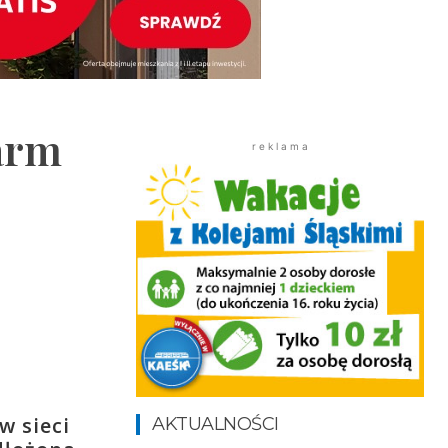
arm
r e k l a m a
w sieci
AKTUALNOŚCI