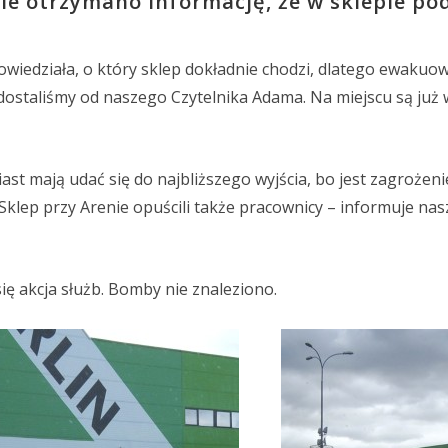
e otrzymano informację, że w sklepie po
iedziała, o który sklep dokładnie chodzi, dlatego ewakuo
ji dostaliśmy od naszego Czytelnika Adama. Na miejscu są już
iast mają udać się do najbliższego wyjścia, bo jest zagrożen
Sklep przy Arenie opuścili także pracownicy – informuje nasz
ię akcja służb. Bomby nie znaleziono.