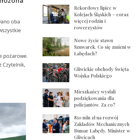
dłożona
Rekordowy lipiec w
Kolejach Śląskich – coraz
więcej rodzin i
wano oba
rowerzystów
 wszystkie
Nowe życie stawu
Szuwarek. Co się zmieni w
Łabędach?
ie pożarowe.
 Czytelnik,
Gliwickie obchody Święta
Wojska Polskiego
Mieszkańcy wysłali
podziękowania dla
policjantów. Za co?
850 mln zł na rozwój
Zakładów Mechanicznych
Bumar Łabędy. Minister w
Gliwicach