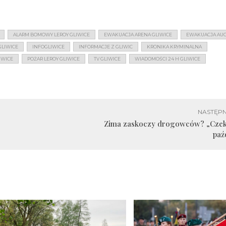
ALARM BOMOWY LEROY GLIWICE
EWAKUACJA ARENA GLIWICE
EWAKUACJA AUC
GLIWICE
INFOGLIWICE
INFORMACJE Z GLIWIC
KRONIKA KRYMINALNA
IWICE
POŻAR LEROY GLIWICE
TV GLIWICE
WIADOMOŚCI 24 H GLIWICE
NASTĘPN
Zima zaskoczy drogowców? „Czek
paź