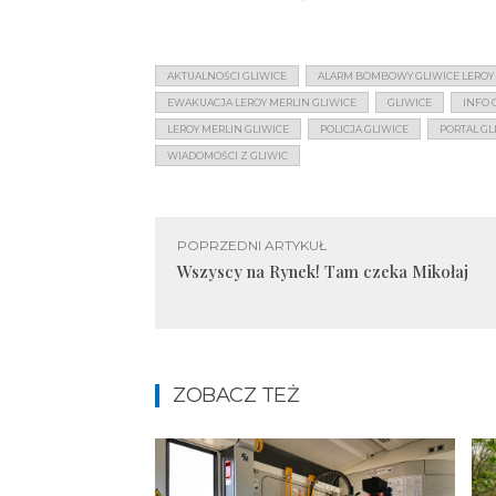
AKTUALNOŚCI GLIWICE
ALARM BOMBOWY GLIWICE LEROY
EWAKUACJA LEROY MERLIN GLIWICE
GLIWICE
INFO 
LEROY MERLIN GLIWICE
POLICJA GLIWICE
PORTAL GL
WIADOMOŚCI Z GLIWIC
POPRZEDNI ARTYKUŁ
Wszyscy na Rynek! Tam czeka Mikołaj
ZOBACZ TEŻ