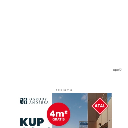
opel2
r e k l a m a