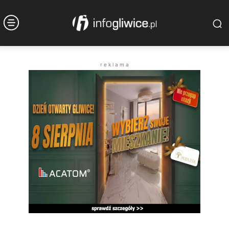
r e k l a m a