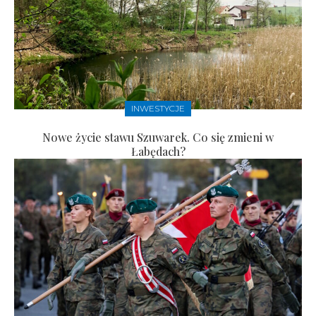
INWESTYCJE
Nowe życie stawu Szuwarek. Co się zmieni w
Łabędach?