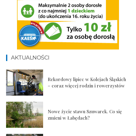
AKTUALNOŚCI
Rekordowy lipiec w Kolejach Śląskich
– coraz więcej rodzin i rowerzystów
Nowe życie stawu Szuwarek. Co się
zmieni w Łabędach?