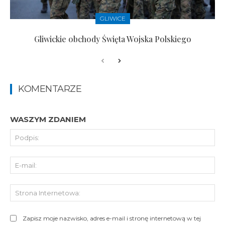
GLIWICE
Gliwickie obchody Święta Wojska Polskiego
KOMENTARZE
WASZYM ZDANIEM
Pod
E-
mai
St
Int
Zapisz moje nazwisko, adres e-mail i stronę internetową w tej