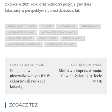
z końcem 2021 roku oraz wzmocni pozycję gliwickiej
lokalizacji w perspektywie ponad dziesięciu lat.
AKTUALNOŚCI GLIWICE
GLIWICE
INFO GLIWICE
INFOGLIWICE
INFORMACJE Z GLIWIC
NOWY MODEL OPLA GLIWICE
NOWY OPEL GLIWICE
OPEL GLIWICE
PORTAL GLIWICE
WIADOMOŚCI 24 H GLIWICE
WIADOMOŚCI Z GLIWIC
POPRZEDNI ARTYKUŁ
NASTĘPNY ARTYKUŁ
Policjanci w
Mnóstwo imprez w maju.
nieoznakowanym BMW
Gliwice świętują 15-lecie
eskortowali rodzącą
w UE
kobietę
ZOBACZ TEŻ