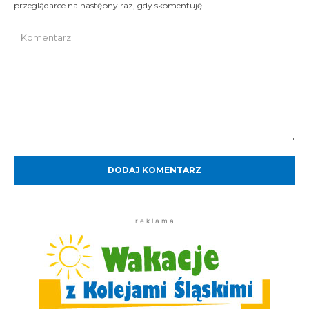
przeglądarce na następny raz, gdy skomentuję.
Komentarz:
r e k l a m a