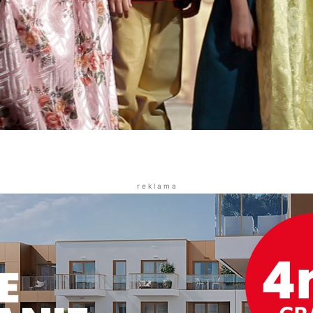
r e k l a m a