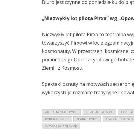
Biuro jest czynne od poniedziałku do piąt
„Niezwykły lot pilota Pirxa” wg „Opow
Niezwykły lot pilota Pirxa to teatralna 
towarzyszyć Pirxowi w locie egzaminacyjn
kosmonauty. W przestrzeni kosmicznej c
pomoc załogi. Oprócz tytułowego bohate
Ziemi i z Kosmosu.
Spektakl osnuty na motywach zaczerpni
wykorzystuje rozmaite tradycyjne i nowato
AKTUALNOŚCI GLIWICE
FERIE 2019 GLIWICE
FERIE GL
PORTAL GLIWICE
TEATR GLIWICE
TEATR MIEJSKI GLI
WYDARZENIA GLIWICE