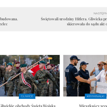
NASTĘPN
zebudowana.
Świętowali urodziny Hitlera. Gliwicka p
zelec
skierowała do sądu akt 
GLIWICE
KRYMINAŁKI
Gliwickie obchody Święta Wojska
Mieszkańcy wysł