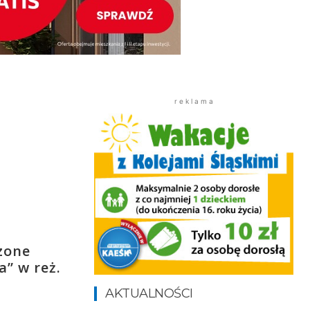
r e k l a m a
czone
a” w reż.
AKTUALNOŚCI