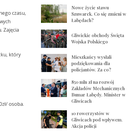
Nowe życie stawu
nego czasu,
Szuwarek. Co się zmieni w
Łabędach?
owych
. Zajęcia
Gliwickie obchody Święta
Wojska Polskiego
zku, który
Mieszkańcy wysłali
podziękowania dla
policjantów. Za co?
850 mln zł na rozwój
Zakładów Mechanicznych
Bumar Łabędy. Minister w
Gliwicach
0zł/ osoba.
10 rowerzystów w
Gliwicach pod wpływem.
Akcja policji