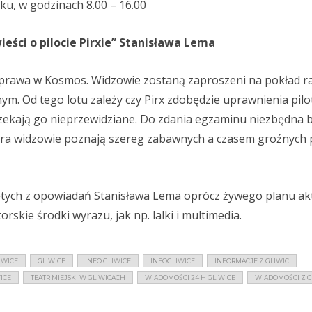
ku, w godzinach 8.00 – 16.00
ieści o pilocie Pirxie” Stanisława Lema
wyprawa w Kosmos. Widzowie zostaną zaproszeni na pokład ra
ym. Od tego lotu zależy czy Pirx zdobędzie uprawnienia pilo
zekają go nieprzewidziane. Do zdania egzaminu niezbędna 
ra widzowie poznają szereg zabawnych a czasem groźnych p
ętych z opowiadań Stanisława Lema oprócz żywego planu ak
rskie środki wyrazu, jak np. lalki i multimedia.
IWICE
GLIWICE
INFO GLIWICE
INFOGLIWICE
INFORMACJE Z GLIWIC
WICE
TEATR MIEJSKI W GLIWICACH
WIADOMOŚCI 24 H GLIWICE
WIADOMOŚCI Z G