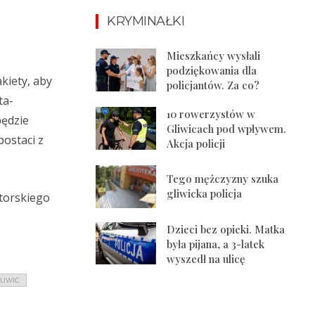
KRYMINAŁKI
Mieszkańcy wysłali
podziękowania dla
kiety, aby
policjantów. Za co?
ta-
10 rowerzystów w
będzie
Gliwicach pod wpływem.
ostaci z
Akcja policji
Tego mężczyzny szuka
gliwicka policja
torskiego
Dzieci bez opieki. Matka
była pijana, a 3-latek
wyszedł na ulicę
LIWIC