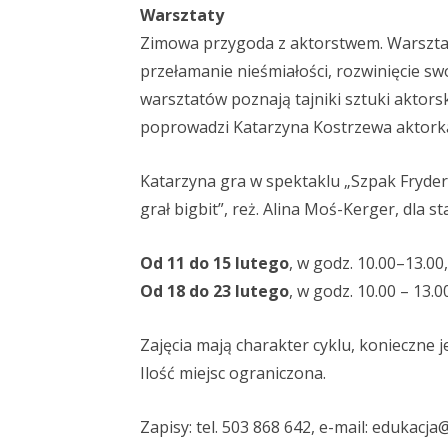
Warsztaty
Zimowa przygoda z aktorstwem. Warsztat
przełamanie nieśmiałości, rozwinięcie sw
warsztatów poznają tajniki sztuki aktorsk
poprowadzi Katarzyna Kostrzewa aktorka
Katarzyna gra w spektaklu „Szpak Fryderyk
grał bigbit”, reż. Alina Moś-Kerger, dla s
Od 11 do 15 lutego
, w godz. 10.00–13.0
Od 18 do 23 lutego
, w godz. 10.00 – 13.
Zajęcia mają charakter cyklu, konieczne 
Ilość miejsc ograniczona.
Zapisy: tel. 503 868 642, e-mail:
edukacja@t