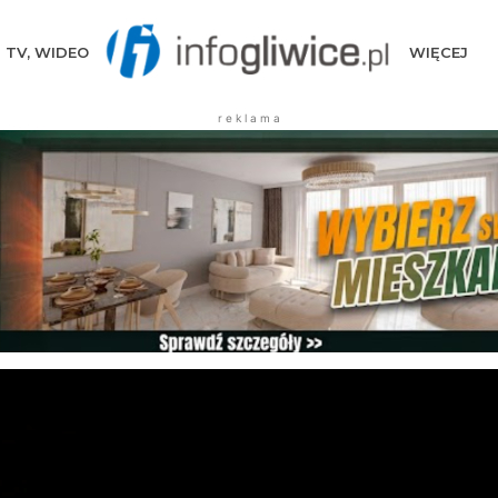
TV, WIDEO
WIĘCEJ
r e k l a m a