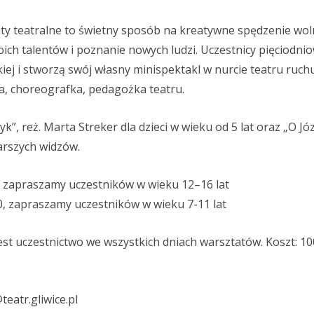
y teatralne to świetny sposób na kreatywne spędzenie wol
oich talentów i poznanie nowych ludzi. Uczestnicy pięciodni
iej i stworzą swój własny minispektakl w nurcie teatru ruchu
, choreografka, pedagożka teatru.
”, reż. Marta Streker dla dzieci w wieku od 5 lat oraz „O Jó
tarszych widzów.
0, zapraszamy uczestników w wieku 12–16 lat
00, zapraszamy uczestników w wieku 7-11 lat
jest uczestnictwo we wszystkich dniach warsztatów. Koszt: 10
eatr.gliwice.pl