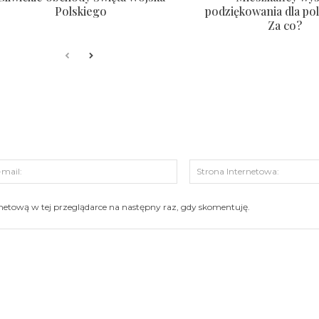
Polskiego
podziękowania dla pol
Za co?
s:
E-
mail:
ernetową w tej przeglądarce na następny raz, gdy skomentuję.