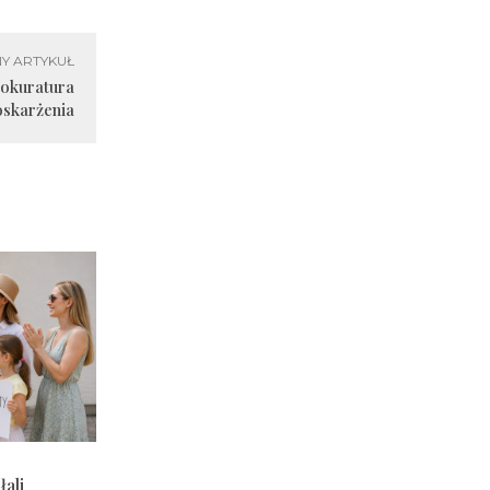
Y ARTYKUŁ
rokuratura
oskarżenia
ali