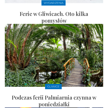
WYDARZENIA
Ferie w Gliwicach. Oto kilka
pomysłów
GLIWICE
Podczas ferii Palmiarnia czynna w
poniedziałki