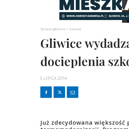
Strona główna
Gliwice
Gliwice wydadzą
docieplenia szkó
5 LIPCA 2014
Już zdecydowana większość 