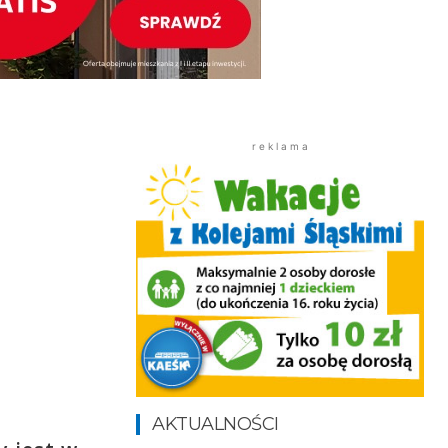
r e k l a m a
AKTUALNOŚCI