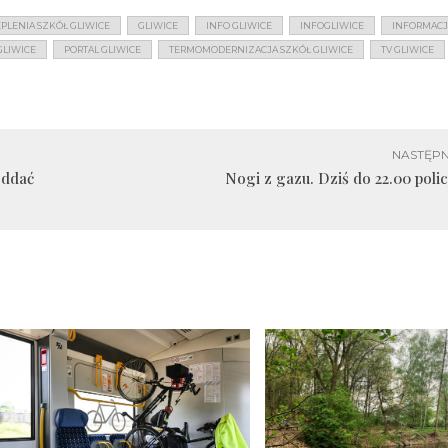
PLENIA SZKÓŁ GLIWICE
GLIWICE
INFO GLIWICE
INFOGLIWICE
INFORMACJ
GLIWICE
PORTAL GLIWICE
TERMOMODERNIZACJA SZKÓŁ GLIWICE
TV GLIWICE
NASTĘPN
oddać
Nogi z gazu. Dziś do 22.00 polic