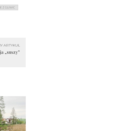
E Z GLIWIC
Y ARTYKUŁ
ja „suszy”