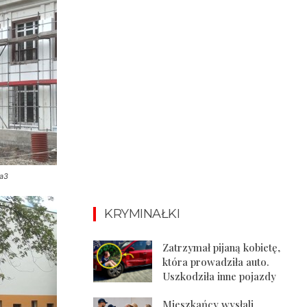
ja3
KRYMINAŁKI
Zatrzymał pijaną kobietę,
która prowadziła auto.
Uszkodziła inne pojazdy
Mieszkańcy wysłali