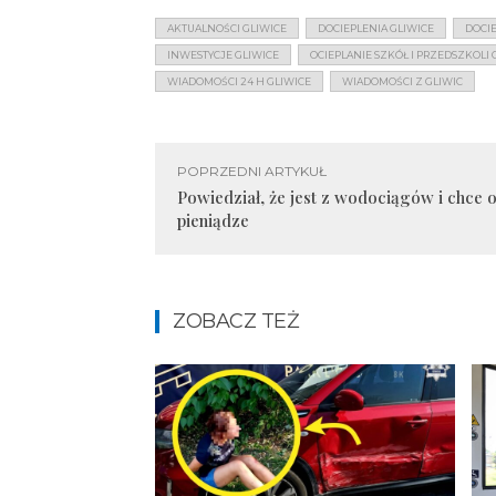
AKTUALNOŚCI GLIWICE
DOCIEPLENIA GLIWICE
DOCIE
INWESTYCJE GLIWICE
OCIEPLANIE SZKÓŁ I PRZEDSZKOLI 
WIADOMOŚCI 24 H GLIWICE
WIADOMOŚCI Z GLIWIC
POPRZEDNI ARTYKUŁ
Powiedział, że jest z wodociągów i chce 
pieniądze
ZOBACZ TEŻ