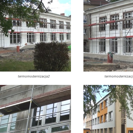
termomodernizacja2
termomodernizac