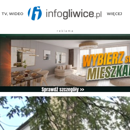
TV, WIDEO
WIĘCEJ
r e k l a m a