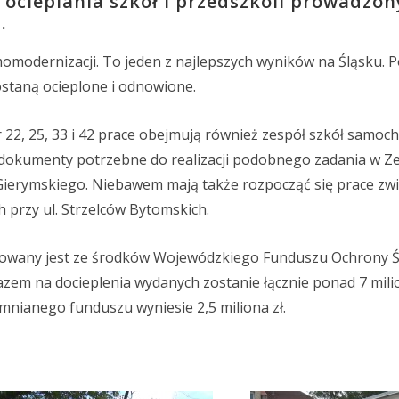
ocieplania szkół i przedszkoli prowadzon
.
momodernizacji. To jeden z najlepszych wyników na Śląsku. 
ostaną ocieplone i odnowione.
 22, 25, 33 i 42 prace obejmują również zespół szkół samo
ą dokumenty potrzebne do realizacji podobnego zadania w Z
 Gierymskiego. Niebawem mają także rozpocząć się prace zw
przy ul. Strzelców Bytomskich.
owany jest ze środków Wojewódzkiego Funduszu Ochrony Ś
zem na docieplenia wydanych zostanie łącznie ponad 7 mil
mnianego funduszu wyniesie 2,5 miliona zł.