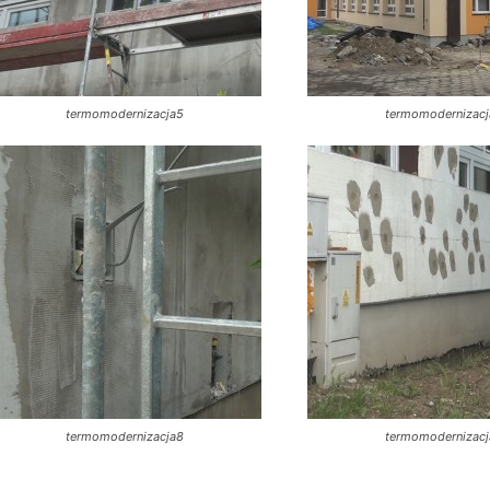
termomodernizacja5
termomodernizac
termomodernizacja8
termomodernizac