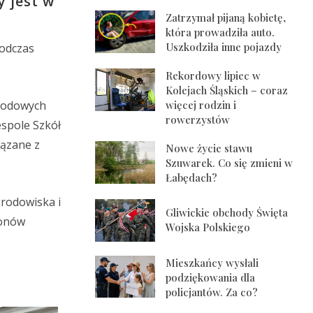
y jest w
Zatrzymał pijaną kobietę,
która prowadziła auto.
Uszkodziła inne pojazdy
Podczas
Rekordowy lipiec w
Kolejach Śląskich – coraz
chodowych
więcej rodzin i
rowerzystów
espole Szkół
iązane z
Nowe życie stawu
Szuwarek. Co się zmieni w
Łabędach?
rodowiska i
Gliwickie obchody Święta
ionów
Wojska Polskiego
Mieszkańcy wysłali
podziękowania dla
policjantów. Za co?