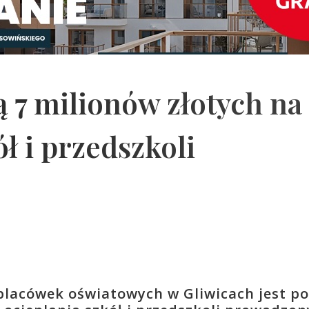
 7 milionów złotych na
ł i przedszkoli
placówek oświatowych w Gliwicach jest po