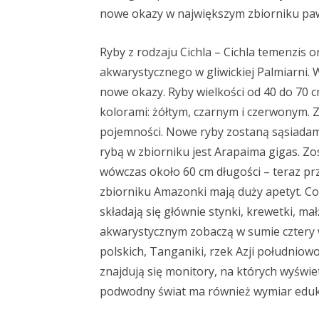
nowe okazy w największym zbiorniku pa
Ryby z rodzaju Cichla – Cichla temenzis o
akwarystycznego w gliwickiej Palmiarni
nowe okazy. Ryby wielkości od 40 do 70 c
kolorami: żółtym, czarnym i czerwonym. 
pojemności. Nowe ryby zostaną sąsiadami
rybą w zbiorniku jest Arapaima gigas. Z
wówczas około 60 cm długości – teraz prz
zbiorniku Amazonki mają duży apetyt. Co
składają się głównie stynki, krewetki, ma
akwarystycznym zobaczą w sumie cztery 
polskich, Tanganiki, rzek Azji południow
znajdują się monitory, na których wyświ
podwodny świat ma również wymiar eduk