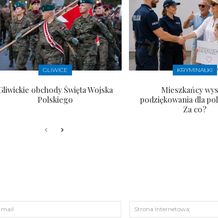
GLIWICE
KRYMINAŁKI
Gliwickie obchody Święta Wojska
Mieszkańcy wysł
Polskiego
podziękowania dla pol
Za co?
s:
E-
mail: