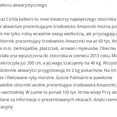
wilonu akwarystycznego.
raz Cichla kelberii to nowi lokatorzy największego zbiornika
. W akwarium prezentującym środowisko Amazonki można pod
m nie tylko robią wrażenie swoją wielkością, ale przyciągają
Zbiornik prezentujący środowisko Amazonki ma aż 60 tys. lit
 m.in. ziemiojadów, płaszczek, arowan i myleusów. Obecnie
ostała ona wpuszczona do zbiornika w czerwcu 2013 roku. Mi
ekroczyła już 200 cm, a jej wagę szacujemy na 40 kg. Wszyst
dziennie akwaryści przygotowują im 2 kg pokarmów. Na ich 
łże i filetowane ryby morskie. Goście Palmiarni w pawilonie
wielkie zbiorniki wodne prezentujące środowiska Amazonki,
o-wschodniej. W sumie to ponad 100 tys. litrów wody! Przy a
etlane są informacje o prezentowanych okazach, dzięki cze
acyjny.