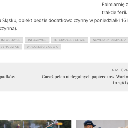
Palmiarnię 
trakcie ferii
a Śląsku, obiekt będzie dodatkowo czynny w poniedziałki 16 i
eczynna).
INFO GLIWICE
INFOGLIWICE
INFORMACJE Z GLIWIC
NOWE RYBY PALMIARNIA
24 H GLIWICE
WIADOMOŚCI Z GLIWIC
NASTĘPN
ypadków
Garaż pełen nielegalnych papierosów. Wart
to 136 t