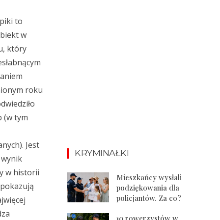
piki to
biekt w
u, który
iesłabnącym
waniem
nionym roku
odwiedziło
 (w tym
nych). Jest
KRYMINAŁKI
 wynik
 w historii
Mieszkańcy wysłali
 pokazują
podziękowania dla
policjantów. Za co?
ajwięcej
dza
10 rowerzystów w