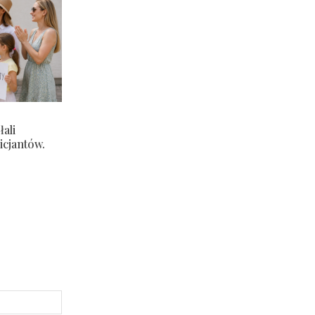
ali
icjantów.
Strona
Internetowa: