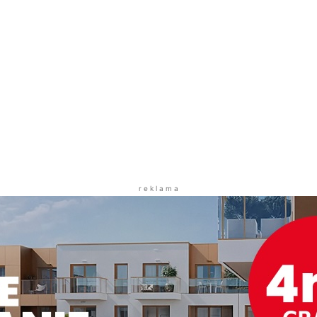
r e k l a m a