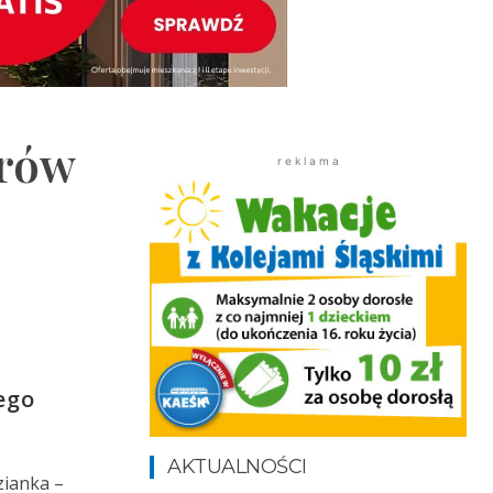
orów
r e k l a m a
ego
AKTUALNOŚCI
zianka –