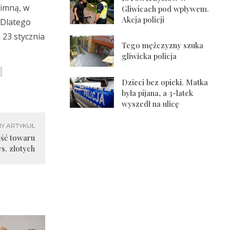
zimną, w
Gliwicach pod wpływem.
Akcja policji
. Dlatego
 23 stycznia
Tego mężczyzny szuka
gliwicka policja
Dzieci bez opieki. Matka
była pijana, a 3-latek
wyszedł na ulicę
Y ARTYKUŁ
ość towaru
ys. złotych