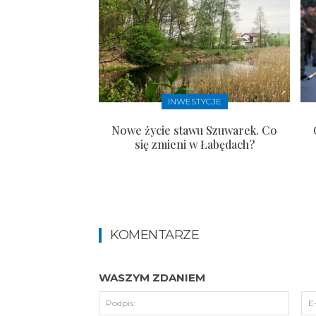
INWESTYCJE
Nowe życie stawu Szuwarek. Co
się zmieni w Łabędach?
KOMENTARZE
WASZYM ZDANIEM
Podpi