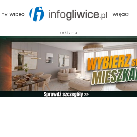
TV, WIDEO
WIĘCEJ
r e k l a m a