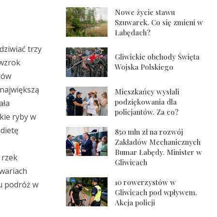
Nowe życie stawu
Szuwarek. Co się zmieni w
Łabędach?
ziwiać trzy
Gliwickie obchody Święta
 wzrok
Wojska Polskiego
rów
 największą
Mieszkańcy wysłali
podziękowania dla
ała
policjantów. Za co?
kie ryby w
dietę
850 mln zł na rozwój
Zakładów Mechanicznych
Bumar Łabędy. Minister w
 rzek
Gliwicach
kwariach
10 rowerzystów w
mu podróż w
Gliwicach pod wpływem.
Akcja policji