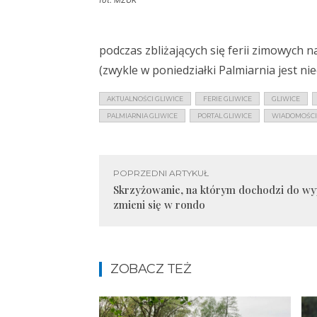
podczas zbliżających się ferii zimowych n
(zwykle w poniedziałki Palmiarnia jest ni
AKTUALNOŚCI GLIWICE
FERIE GLIWICE
GLIWICE
PALMIARNIA GLIWICE
PORTAL GLIWICE
WIADOMOŚCI 
POPRZEDNI ARTYKUŁ
Skrzyżowanie, na którym dochodzi do w
zmieni się w rondo
ZOBACZ TEŻ