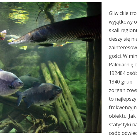
Gliwickie tro
wyjątkowy o
skali region
cieszy się n
zaintereso
gości. W mi
Palmiarnię 
192484 osób
1340 grup
zorganizowa
to najlepszy
frekwencyjny
obiektu. Jak
statystyki n
osób odwie