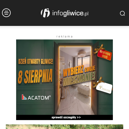
r e k l a m a