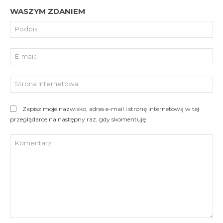
WASZYM ZDANIEM
Pod
E-
mai
St
Int
Zapisz moje nazwisko, adres e-mail i stronę internetową w tej
przeglądarce na następny raz, gdy skomentuję.
Komentarz: