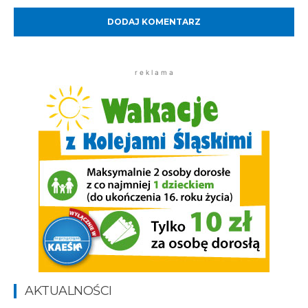
r e k l a m a
AKTUALNOŚCI