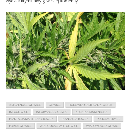
wydział kryminalny gliwickiej komendy.
AKTUALNOŚCI GLIWICE
GLIWICE
HODOWLA MARIHUANY TOSZEK
INFOGLIWICE
INFORMACJE Z GLIWIC
KRONIKA KRYMINALNA
PLANTACJA MARIHUANY TOSZEK
PLANTACJA TOSZEK
POLICJA GLIWICE
PORTAL GLIWICE
WIADOMOŚCI 24 H GLIWICE
WIADOMOŚCI Z GLIWIC