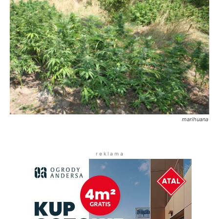
marihuana
r e k l a m a