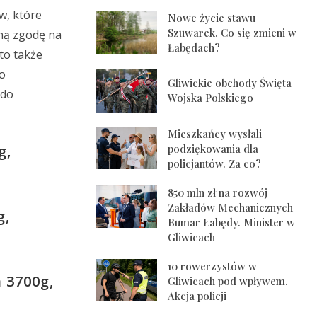
w, które
Nowe życie stawu
Szuwarek. Co się zmieni w
mną zgodę na
Łabędach?
to także
go
Gliwickie obchody Święta
 do
Wojska Polskiego
Mieszkańcy wysłali
podziękowania dla
g,
policjantów. Za co?
850 mln zł na rozwój
Zakładów Mechanicznych
g,
Bumar Łabędy. Minister w
Gliwicach
10 rowerzystów w
 3700g,
Gliwicach pod wpływem.
Akcja policji