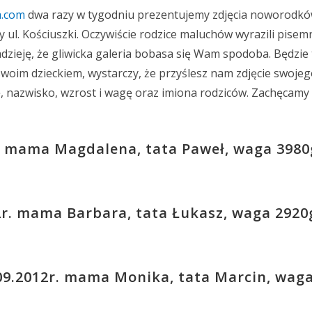
a.com
dwa razy w tygodniu prezentujemy zdjęcia noworodkó
zy ul. Kościuszki. Oczywiście rodzice maluchów wyrazili pise
dzieję, że gliwicka galeria bobasa się Wam spodoba. Będzie 
swoim dzieckiem, wystarczy, że przyślesz nam zdjęcie swoje
, nazwisko, wzrost i wagę oraz imiona rodziców. Zachęcamy
2r. mama Magdalena, tata Paweł, waga 3980
2r. mama Barbara, tata Łukasz, waga 2920
09.2012r. mama Monika, tata Marcin, waga