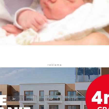
r e k l a m a