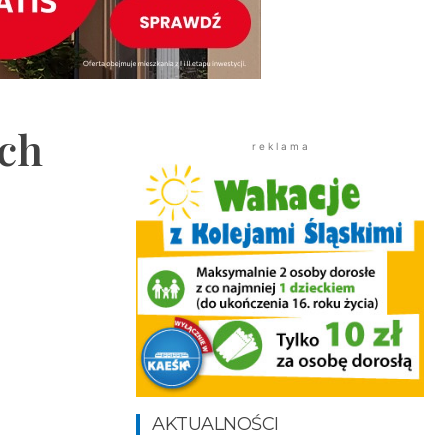
ych
r e k l a m a
AKTUALNOŚCI