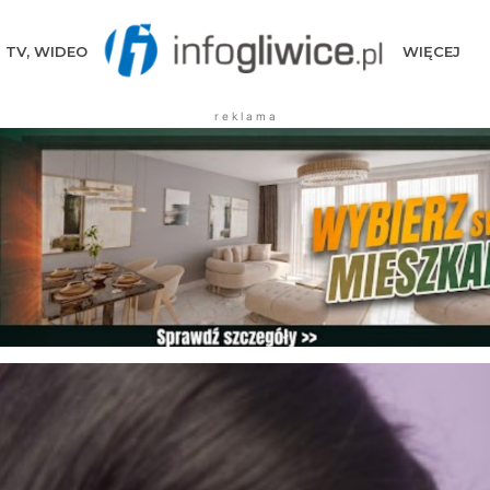
TV, WIDEO
WIĘCEJ
r e k l a m a