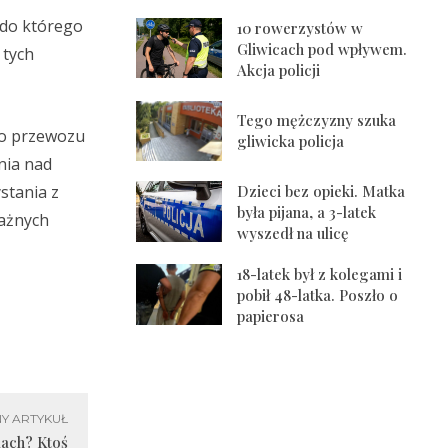
 do którego
10 rowerzystów w
Gliwicach pod wpływem.
 tych
Akcja policji
Tego mężczyzny szuka
do przewozu
gliwicka policja
nia nad
Dzieci bez opieki. Matka
stania z
była pijana, a 3-latek
ważnych
wyszedł na ulicę
18-latek był z kolegami i
pobił 48-latka. Poszło o
papierosa
Y ARTYKUŁ
mach? Ktoś