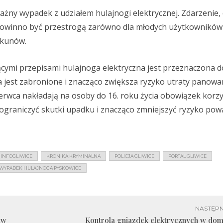
ażny wypadek z udziałem hulajnogi elektrycznej. Zdarzenie,
 powinno być przestrogą zarówno dla młodych użytkowników
iekunów.
cymi przepisami hulajnoga elektryczna jest przeznaczona 
a jest zabronione i znacząco zwiększa ryzyko utraty panowa
erwca nakładają na osoby do 16. roku życia obowiązek korzy
graniczyć skutki upadku i znacząco zmniejszyć ryzyko po
INFOGLIWICE
KRONIKA KRYMINALNA
POLICJA GLIWICE
PORTAL GLIWICE
WYPADEK HULAJNOGA PYSKOWICE
NASTĘPN
aw
Kontrola gniazdek elektrycznych w do