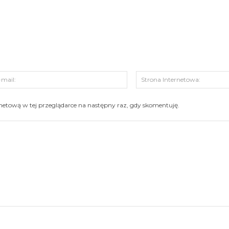
s:
E-
mail:
ernetową w tej przeglądarce na następny raz, gdy skomentuję.