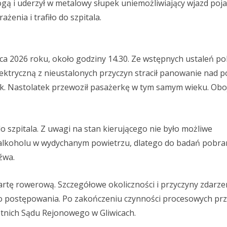
ogą i uderzył w metalowy słupek uniemożliwiający wjazd poj
enia i trafiło do szpitala.
ca 2026 roku, około godziny 14.30. Ze wstępnych ustaleń po
elektryczną z nieustalonych przyczyn stracił panowanie nad 
ek. Nastolatek przewoził pasażerkę w tym samym wieku. Oboj
o szpitala. Z uwagi na stan kierującego nie było możliwe
alkoholu w wydychanym powietrzu, dlatego do badań pobra
źwa.
ł kartę rowerową. Szczegółowe okoliczności i przyczyny zdarze
o postępowania. Po zakończeniu czynności procesowych pr
etnich Sądu Rejonowego w Gliwicach.