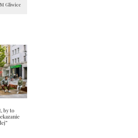
M Gliwice
, by to
zekazanie
lej”