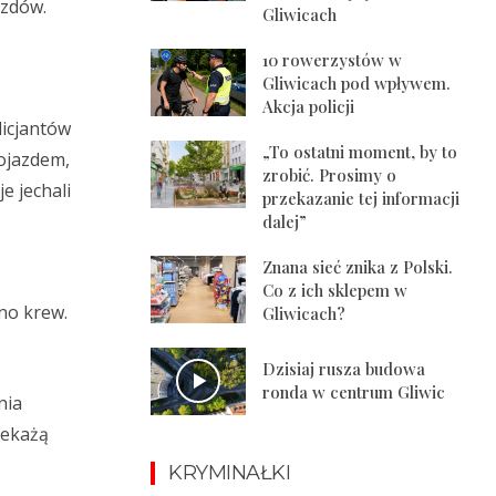
azdów.
Gliwicach
10 rowerzystów w
Gliwicach pod wpływem.
Akcja policji
licjantów
„To ostatni moment, by to
pojazdem,
zrobić. Prosimy o
e jechali
przekazanie tej informacji
dalej”
Znana sieć znika z Polski.
Co z ich sklepem w
no krew.
Gliwicach?
Dzisiaj rusza budowa
ronda w centrum Gliwic
nia
zekażą
KRYMINAŁKI