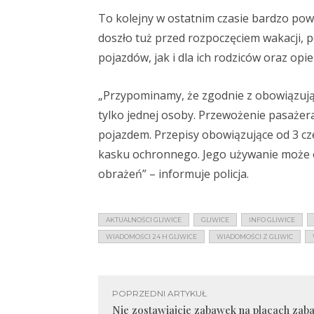
To kolejny w ostatnim czasie bardzo pow
doszło tuż przed rozpoczęciem wakacji,
pojazdów, jak i dla ich rodziców oraz op
„Przypominamy, że zgodnie z obowiązują
tylko jednej osoby. Przewożenie pasażer
pojazdem. Przepisy obowiązujące od 3 cz
kasku ochronnego. Jego używanie może o
obrażeń” – informuje policja.
AKTUALNOŚCI GLIWICE
GLIWICE
INFO GLIWICE
WIADOMOŚCI 24 H GLIWICE
WIADOMOŚCI Z GLIWIC
POPRZEDNI ARTYKUŁ
Nie zostawiajcie zabawek na placach zab