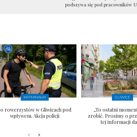
podszywa się pod pracowników U
KRYMINAŁKI
GLIWICE
10 rowerzystów w Gliwicach pod
„To ostatni moment
wpływem. Akcja policji
zrobić. Prosimy o pr
tej informacji da