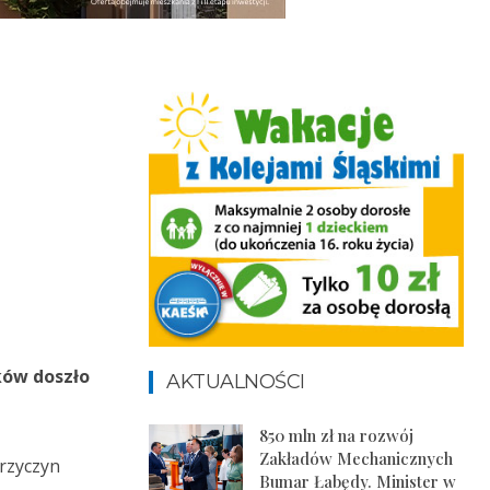
ków doszło
AKTUALNOŚCI
850 mln zł na rozwój
Zakładów Mechanicznych
przyczyn
Bumar Łabędy. Minister w