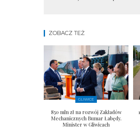
ZOBACZ TEŻ
GLIWICE
850 mln zł na rozwój Zakładów
Mechanicznych Bumar Łabędy.
Minister w Gliwicach