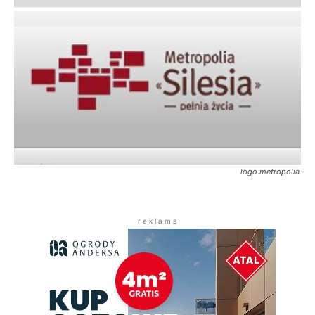
logo metropolia
r e k l a m a