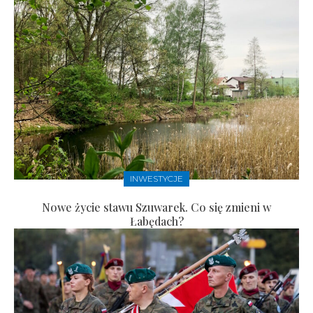
INWESTYCJE
Nowe życie stawu Szuwarek. Co się zmieni w
Łabędach?