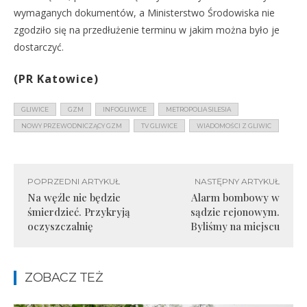
wymaganych dokumentów, a Ministerstwo Środowiska nie
zgodziło się na przedłużenie terminu w jakim można było je
dostarczyć.
(PR Katowice)
GLIWICE
GZM
INFOGLIWICE
METROPOLIA SILESIA
NOWY PRZEWODNICZĄCY GZM
TV GLIWICE
WIADOMOŚCI Z GLIWIC
POPRZEDNI ARTYKUŁ
NASTĘPNY ARTYKUŁ
Na węźle nie będzie
Alarm bombowy w
śmierdzieć. Przykryją
sądzie rejonowym.
oczyszczalnię
Byliśmy na miejscu
ZOBACZ TEŻ