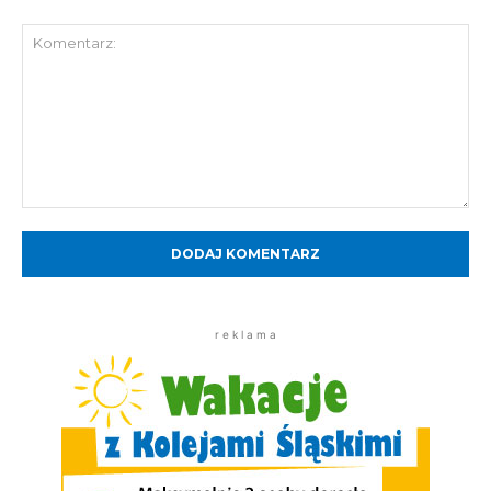
Komentarz:
r e k l a m a