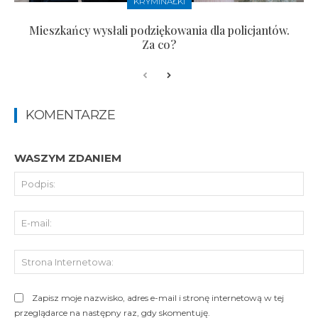
KRYMINAŁKI
Mieszkańcy wysłali podziękowania dla policjantów.
Za co?
KOMENTARZE
WASZYM ZDANIEM
Pod
E-
mai
St
Int
Zapisz moje nazwisko, adres e-mail i stronę internetową w tej
przeglądarce na następny raz, gdy skomentuję.