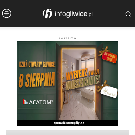
r e k l a m a