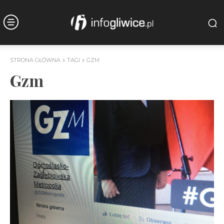
STRONA GŁÓWNA
TAGI
GZM
Gzm