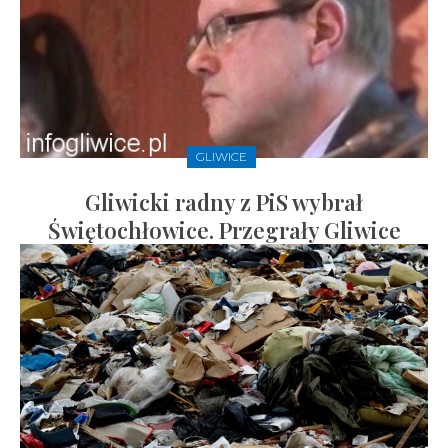
GLIWICE
Gliwicki radny z PiS wybrał
Świętochłowice. Przegrały Gliwice