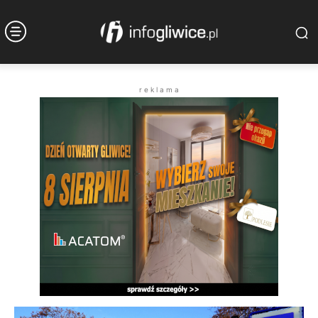
r e k l a m a