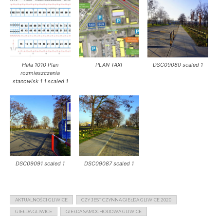
Hala 1010 Plan
PLAN TAXI
DSC09080 scaled 1
rozmieszczenia
stanowisk 1 1 scaled 1
DSC09091 scaled 1
DSC09087 scaled 1
AKTUALNOŚCI GLIWICE
CZY JEST CZYNNA GIEŁDA GLIWICE 2020
GIEŁDA GLIWICE
GIEŁDA SAMOCHODOWA GLIWICE