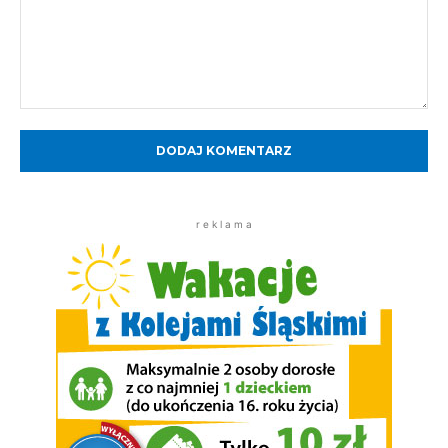
Komentarz:
r e k l a m a