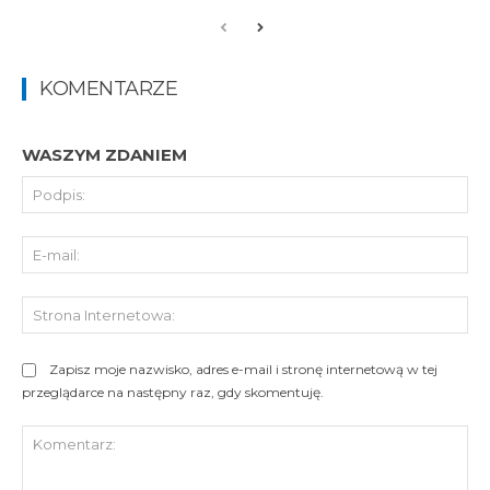
KOMENTARZE
WASZYM ZDANIEM
Pod
E-
mai
St
Int
Zapisz moje nazwisko, adres e-mail i stronę internetową w tej
przeglądarce na następny raz, gdy skomentuję.