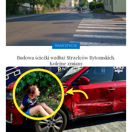
INWESTYCJE
Budowa ścieżki wzdłuż Strzelców Bytomskich.
Kolejne zmiany