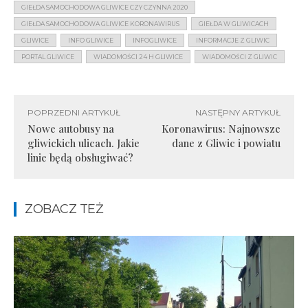
GIEŁDA SAMOCHODOWA GLIWICE CZY CZYNNA 2020
GIEŁDA SAMOCHODOWA GLIWICE KORONAWIRUS
GIEŁDA W GLIWICACH
GLIWICE
INFO GLIWICE
INFOGLIWICE
INFORMACJE Z GLIWIC
PORTAL GLIWICE
WIADOMOŚCI 24 H GLIWICE
WIADOMOŚCI Z GLIWIC
POPRZEDNI ARTYKUŁ
NASTĘPNY ARTYKUŁ
Nowe autobusy na
Koronawirus: Najnowsze
gliwickich ulicach. Jakie
dane z Gliwic i powiatu
linie będą obsługiwać?
ZOBACZ TEŻ