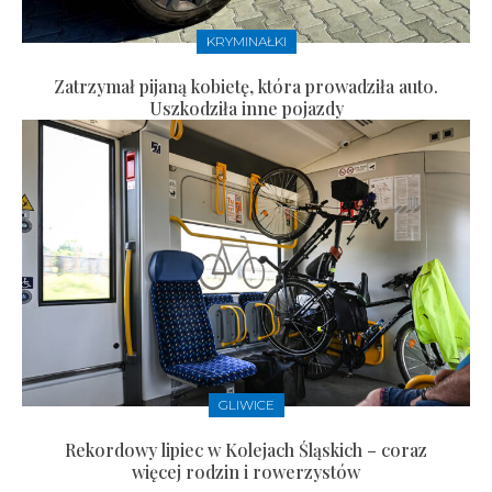
KRYMINAŁKI
Zatrzymał pijaną kobietę, która prowadziła auto.
Uszkodziła inne pojazdy
GLIWICE
Rekordowy lipiec w Kolejach Śląskich – coraz
więcej rodzin i rowerzystów