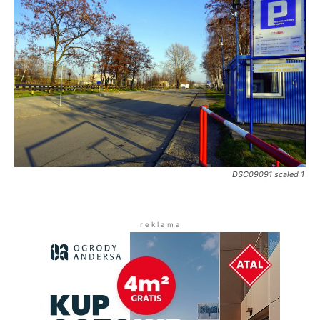
DSC09091 scaled 1
r e k l a m a