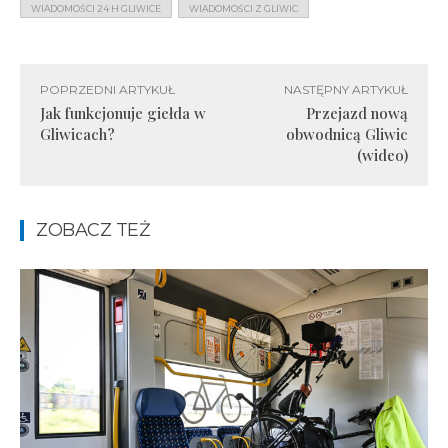
WIADOMOŚCI 24 H GLIWICE
WIADOMOŚCI Z GLIWIC
POPRZEDNI ARTYKUŁ
NASTĘPNY ARTYKUŁ
Jak funkcjonuje giełda w
Przejazd nową
Gliwicach?
obwodnicą Gliwic
(wideo)
ZOBACZ TEŻ