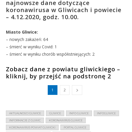
najnowsze dane dotyczące
koronawirusa w Gliwicach i powiecie
– 4.12.2020, godz. 10.00.
Miasto Gliwice:
– nowych zakażeń: 64
– śmierć w wyniku Covid: 1
– śmierć w wyniku chorób współistniejących: 2
Zobacz dane z powiatu gliwickiego –
kliknij, by przejść na podstronę 2
1
2
AKTUALNOŚCI GLIWICE
GLIWICE
INFO GLIWICE
INFOGLIWICE
INFORMACJE Z GLIWIC
KORONAWIRUS GLIWICE
KORONAWIRUS POWIAT GLIWICKI
PORTAL GLIWICE