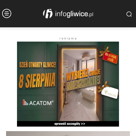
r e k l a m a