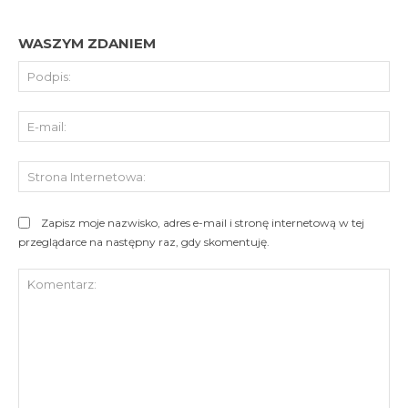
WASZYM ZDANIEM
Pod
E-
mai
St
Int
Zapisz moje nazwisko, adres e-mail i stronę internetową w tej
przeglądarce na następny raz, gdy skomentuję.