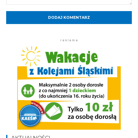
Komentarz:
r e k l a m a