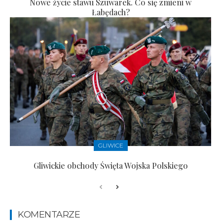
Nowe życie stawu Szuwarek. Co się zmieni w
Łabędach?
GLIWICE
Gliwickie obchody Święta Wojska Polskiego
KOMENTARZE