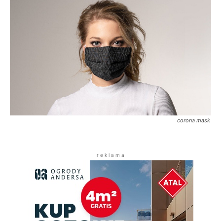
corona mask
r e k l a m a