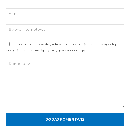
E-
mai
St
Int
Zapisz moje nazwisko, adres e-mail i stronę internetową w tej
przeglądarce na następny raz, gdy skomentuję.
Komentarz: