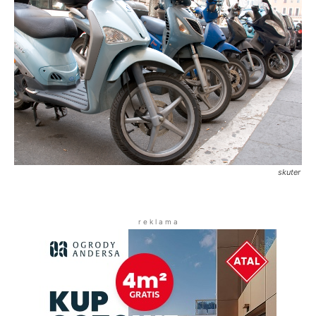
skuter
r e k l a m a