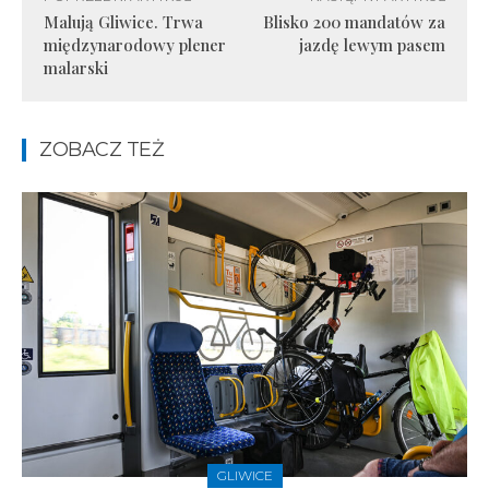
Malują Gliwice. Trwa
Blisko 200 mandatów za
międzynarodowy plener
jazdę lewym pasem
malarski
ZOBACZ TEŻ
GLIWICE