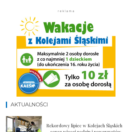
r e k l a m a
AKTUALNOŚCI
Rekordowy lipiec w Kolejach Śląskich
– coraz więcej rodzin i rowerzystów