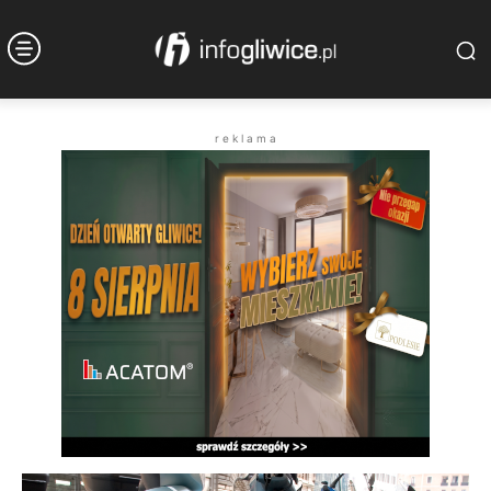
r e k l a m a