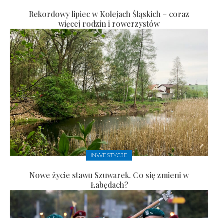
Rekordowy lipiec w Kolejach Śląskich – coraz
więcej rodzin i rowerzystów
INWESTYCJE
Nowe życie stawu Szuwarek. Co się zmieni w
Łabędach?