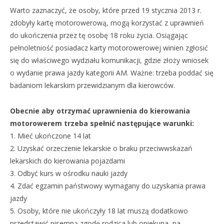
Warto zaznaczyć, że osoby, które przed 19 stycznia 2013 r.
zdobyły kartę motorowerową, mogą korzystać z uprawnień
do ukończenia przez tę osobę 18 roku życia. Osiągając
pełnoletniość posiadacz karty motorowerowej winien zgłosić
się do właściwego wydziału komunikacji, gdzie złoży wniosek
o wydanie prawa jazdy kategorii AM. Ważne: trzeba poddać się
badaniom lekarskim przewidzianym dla kierowców.
Obecnie aby otrzymać uprawnienia do kierowania
motorowerem trzeba spełnić następujące warunki:
1. Mieć ukończone 14 lat
2. Uzyskać orzeczenie lekarskie o braku przeciwwskazań
lekarskich do kierowania pojazdami
3. Odbyć kurs w ośrodku nauki jazdy
4. Zdać egzamin państwowy wymagany do uzyskania prawa
jazdy
5. Osoby, które nie ukończyły 18 lat muszą dodatkowo
przedstawić pisemną zgodę rodzica lub opiekuna, na