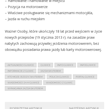
– Hamowanie i hamowanie w miejscu
– Pozycja na motorowerze
– Właściwe posługiwanie się mechanizmami motocykla,
– Jazda w ruchu miejskim
Ważne! Osoby, które ukończyły 18 lat przed wejściem w życie
nowych przepisów (19 stycznia 2013 r). na zasadzie praw
nabytych zachowują przywilej jeżdżenia motorowerem, bez
obowiązku posiadania prawa jazdy lub karty motorowerowej.
AKTUALNOŚCI GLIWICE
GLIWICE
INFO GLIWICE
INFOGLIWICE
INFORMACJE Z GLIWIC
JAZDA SKUTEREM
KTO MOŻE JEŹDZIĆ SKUTEREM
POLICJA GLIWICE
PORTAL GLIWICE
WIADOMOŚCI 24 H GLIWICE
WIADOMOŚCI Z GLIWIC
WYMAGANIA JAZDA SKUTEREM
POPRZEDNI ARTYKUŁ
NASTĘPNY ARTYKUŁ