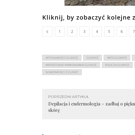
Kliknij, by zobaczyć kolejne 
1
2
3
4
5
6
7
AKTUALNOŚCI GLIWICE
GLIWICE
INFO GLIWICE
MISTRZOWIE PARKOWANIA GLIWICE
POLICJA GLIWICE
WIADOMOŚCI Z GLIWIC
POPRZEDNI ARTYKUŁ
Depilacja i endermologia – zadbaj o piękn
skórę