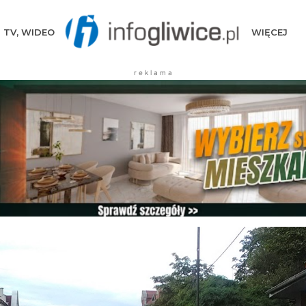
TV, WIDEO
WIĘCEJ
r e k l a m a