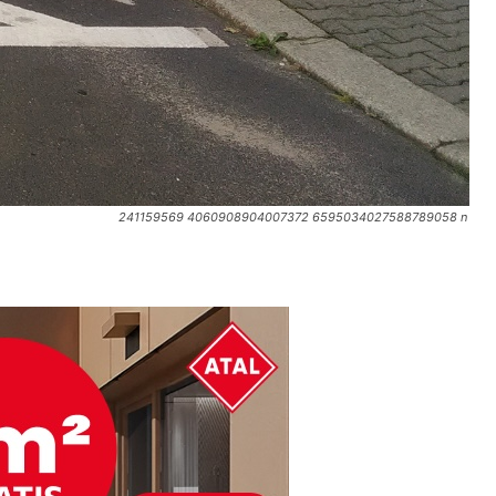
241159569 4060908904007372 6595034027588789058 n