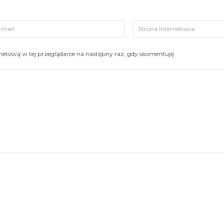
s:
E-
mail:
ernetową w tej przeglądarce na następny raz, gdy skomentuję.