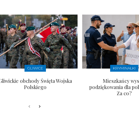
GLIWICE
KRYMINAŁKI
Gliwickie obchody Święta Wojska
Mieszkańcy wysł
Polskiego
podziękowania dla pol
Za co?