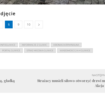
zdjęcie
8
9
10
INFOGLIWICE
INFORMACJE Z GLIWIC
KRONIKA KRYMINALNA
PORTAL GLIWICE
STRAŻ MIEJSKA GLIWICE
WIADOMOŚCI 24 H GLIWICE
NASTĘPN
ą, gładką
Strażacy musieli siłowo otworzyć drzwi m
Akcja