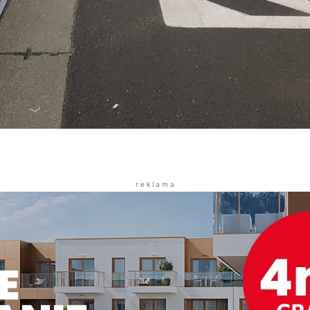
r e k l a m a