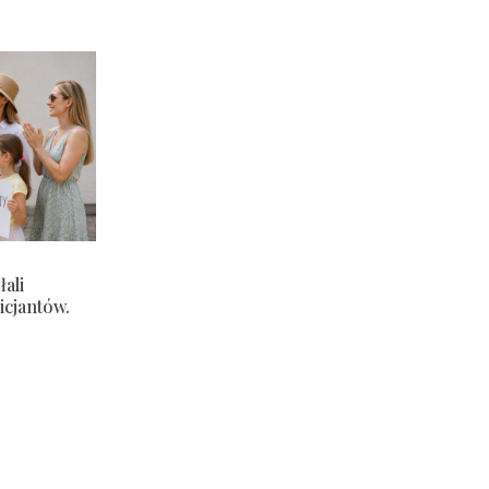
ali
icjantów.