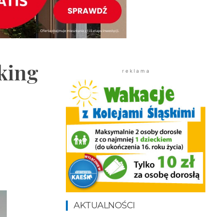
king
r e k l a m a
AKTUALNOŚCI