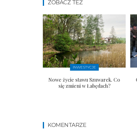
ZOBACZ TEŻ
INWESTYCJE
Nowe życie stawu Szuwarek. Co
się zmieni w Łabędach?
KOMENTARZE