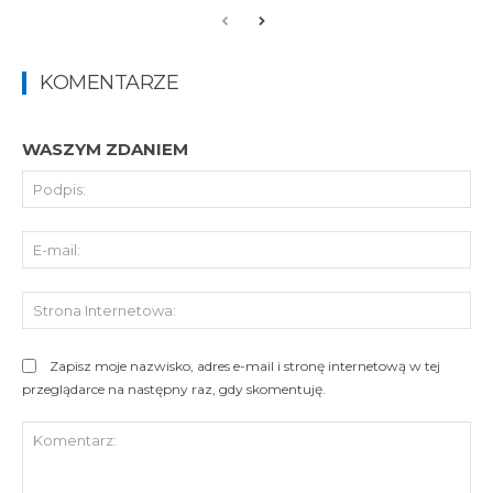
KOMENTARZE
WASZYM ZDANIEM
Pod
E-
mai
St
Int
Zapisz moje nazwisko, adres e-mail i stronę internetową w tej
przeglądarce na następny raz, gdy skomentuję.