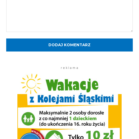
Komentarz:
r e k l a m a