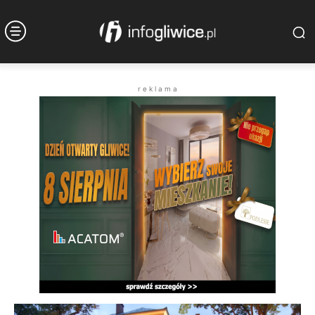
r e k l a m a