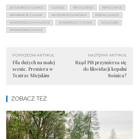
AKTUALNOŚCI GLIWICE
GLIWICE
INFO GLIWICE
INFOGLIWICE
INFORMACJE Z GLIWIC
MUZEUM W GLIWICACH
PORTAL GLIWICE
WIADOMOŚCI 24 H GLIWICE
WIADOMOŚCI Z GLIWIC
WILLA CARO
WYDARZENIA GLIWICE
POPRZEDNI ARTYKUŁ
NASTĘPNY ARTYKUŁ
Dla dużych na małej
Rząd PiS przymierza się
scenie. Premiera w
do likwidacji kopalni
Teatrze Miejskim
Sośnica?
ZOBACZ TEŻ