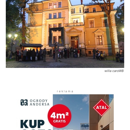
willa caroWB
r e k l a m a