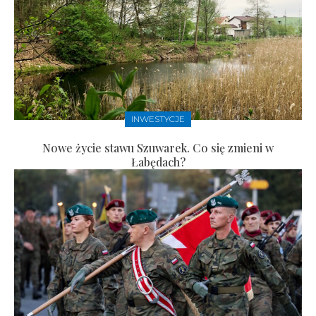
INWESTYCJE
Nowe życie stawu Szuwarek. Co się zmieni w
Łabędach?