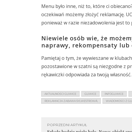
Menu było inne, niż to, które ci obiecano
oczekiwań możemy złożyć reklamację. UOK
ponieważ w razie niezadowolenia jest to 
Niewiele osób wie, że możem
naprawy, rekompensaty lub 
Pamiętaj o tym, że wywieszane w klubach,
pozostawione w szatni są niezgodne z pra
rękawiczki odpowiada za twoją własność.
AKTUALNOŚCI GLIWICE
GLIWICE
INFOGLIWICE
REKLAMACJA ZABAWA SYLWESTROWA\
WIADOMOŚCI Z GL
POPRZEDNI ARTYKUŁ
Szkoła będzie miała halę. Nowy obiekt sp