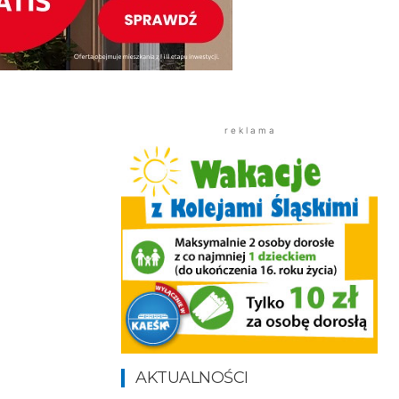
r e k l a m a
AKTUALNOŚCI