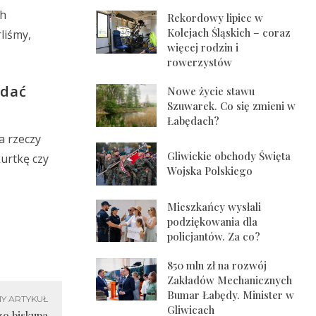
ch
Rekordowy lipiec w
Kolejach Śląskich – coraz
liśmy,
więcej rodzin i
rowerzystów
ądać
Nowe życie stawu
Szuwarek. Co się zmieni w
Łabędach?
a rzeczy
Gliwickie obchody Święta
kurtkę czy
Wojska Polskiego
Mieszkańcy wysłali
podziękowania dla
policjantów. Za co?
850 mln zł na rozwój
Zakładów Mechanicznych
Bumar Łabędy. Minister w
Y ARTYKUŁ
Gliwicach
go biskupa