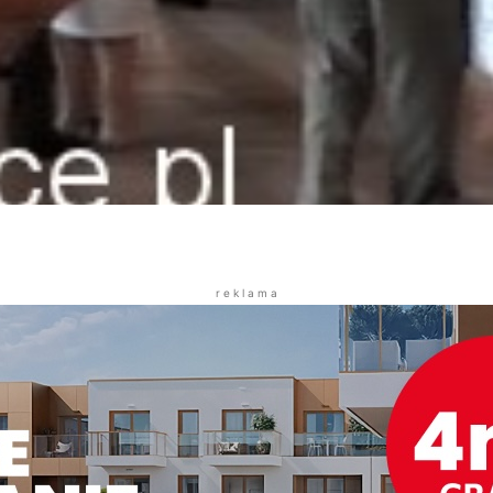
r e k l a m a