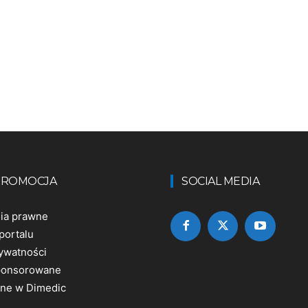
 PROMOCJA
SOCIAL MEDIA
nia prawne
portalu
rywatności
sponsorowane
ine w Dimedic