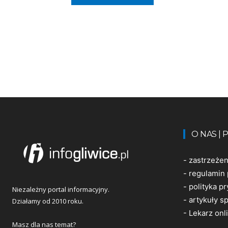
O NAS |
-
zastrzeże
-
regulamin 
-
polityka p
Niezależny portal informacyjny.
-
artykuły 
Działamy od 2010 roku.
-
Lekarz onl
Masz dla nas temat?