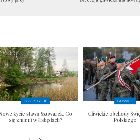
INWESTYCJE
GLIWICE
Nowe życie stawu Szuwarek. Co
Gliwickie obchody Świ
się zmieni w Łabędach?
Polskiego