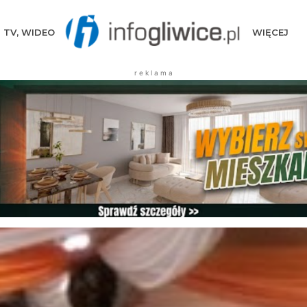
TV, WIDEO
WIĘCEJ
r e k l a m a