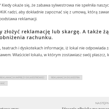
? Kiedy okaże się, że zabawa sylwestrowa nie spełniła naszy
iK radzi, aby dokładnie zapoznać się z umową, którą zawar
podstawa reklamacji.
y złożyć reklamację lub skargę. A także ż
obniżenia rachunku.
 teatrach i dyskotekach informacje, iż lokal nie odpowiada z
wem. Właściciel lokalu, w którym zostawiasz swój płaszcz, 
REKLAMACJA IMPREZY SYLWESTROWEJ
REKLAMACJA SYLWESTRA
IWIC
NASTĘPN
ortowy przy
Diecezja gliwicka ma nowe