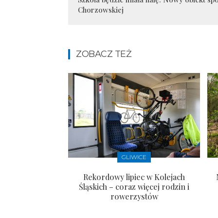
Chorzowskiej
ZOBACZ TEŻ
GLIWICE
Rekordowy lipiec w Kolejach
Śląskich – coraz więcej rodzin i
rowerzystów