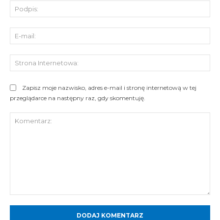
Pod
E-
mai
St
Int
Zapisz moje nazwisko, adres e-mail i stronę internetową w tej
przeglądarce na następny raz, gdy skomentuję.
Komentarz: