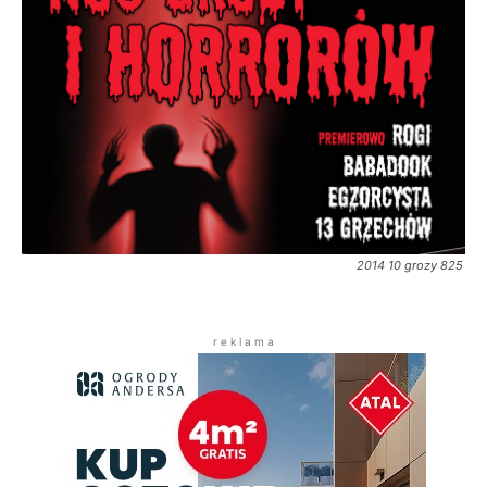
2014 10 grozy 825
r e k l a m a