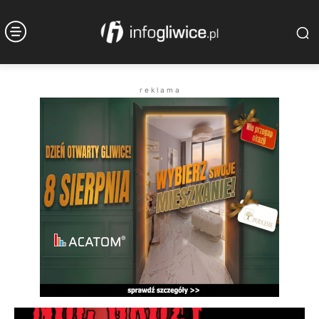
r e k l a m a