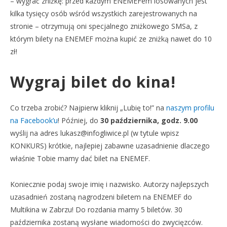
– wygrać zniżkę: przed każdym ENEMEFem losowanych jest
kilka tysięcy osób wśród wszystkich zarejestrowanych na
stronie – otrzymują oni specjalnego zniżkowego SMSa, z
którym bilety na ENEMEF można kupić ze zniżką nawet do 10
zł!
Wygraj bilet do kina!
Co trzeba zrobić? Najpierw kliknij „Lubię to!” na
naszym profilu
na Facebook’u
! Później, do
30 października, godz. 9.00
wyślij na adres
lukasz@infogliwice.pl
(w tytule wpisz
KONKURS) krótkie, najlepiej zabawne uzasadnienie dlaczego
właśnie Tobie mamy dać bilet na ENEMEF.
Koniecznie podaj swoje imię i nazwisko. Autorzy najlepszych
uzasadnień zostaną nagrodzeni biletem na ENEMEF do
Multikina w Zabrzu! Do rozdania mamy 5 biletów. 30
października zostaną wysłane wiadomości do zwycięzców.