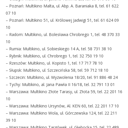
– Poznań: Multikino Malta, ul. Abp. A. Baraniaka 8, tel. 61 622
07 10
– Poznań: Multikino 51, ul. Królowej Jadwigi 51, tel. 61 624 09
10
– Radom: Multikino, ul. Bolesława Chrobrego 1, tel. 48 370 33
10
– Rumia: Multikino, ul. Sobieskiego 14 A, tel. 58 731 38 10
– Rybnik: Multikino, ul. Chrobrego 1, tel. 32 750 19 10
– Rzeszów: Multikino, ul. Kopisto 1, tel. 17 717 78 10
– Słupsk: Multikino, ul. Szczecińska 58, tel. 59 712 18 10
– Szczecin: Multikino, ul. Wyzwolenia 18/20, tel. 91 886 48 24
– Tychy: Multikino, al. Jana Pawła II 16/18, tel. 32 791 13 01
– Warszawa: Multikino Złote Tarasy, ul. Złota 59, tel. 22 201 16
10
– Warszawa: Multikino Ursynów, Al. KEN 60, tel. 22 201 17 10
– Warszawa: Multikino Wola, ul. Górczewska 124, tel. 22 211
39 10
– Warszawa: Multikino Targówek, ul. Głębocka 15, tel. 22 489