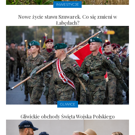
INWESTYCJE
Nowe życie stawu Szuwarek. Co się zmieni w
Łabędach?
GLIWICE
Gliwickie obchody Święta Wojska Polskiego