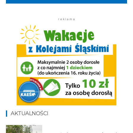
r e k l a m a
AKTUALNOŚCI