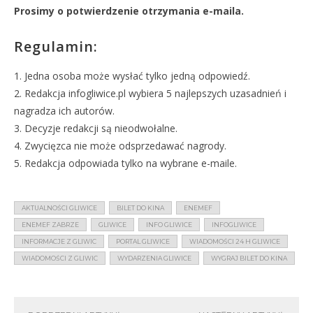
Prosimy o potwierdzenie otrzymania e-maila.
Regulamin:
1. Jedna osoba może wysłać tylko jedną odpowiedź.
2. Redakcja infogliwice.pl wybiera 5 najlepszych uzasadnień i
nagradza ich autorów.
3. Decyzje redakcji są nieodwołalne.
4. Zwycięzca nie może odsprzedawać nagrody.
5. Redakcja odpowiada tylko na wybrane e-maile.
AKTUALNOŚCI GLIWICE
BILET DO KINA
ENEMEF
ENEMEF ZABRZE
GLIWICE
INFO GLIWICE
INFOGLIWICE
INFORMACJE Z GLIWIC
PORTAL GLIWICE
WIADOMOŚCI 24 H GLIWICE
WIADOMOŚCI Z GLIWIC
WYDARZENIA GLIWICE
WYGRAJ BILET DO KINA