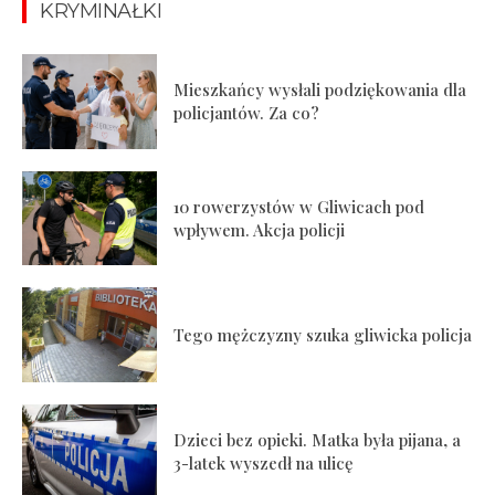
KRYMINAŁKI
Mieszkańcy wysłali podziękowania dla
policjantów. Za co?
10 rowerzystów w Gliwicach pod
wpływem. Akcja policji
Tego mężczyzny szuka gliwicka policja
Dzieci bez opieki. Matka była pijana, a
3-latek wyszedł na ulicę