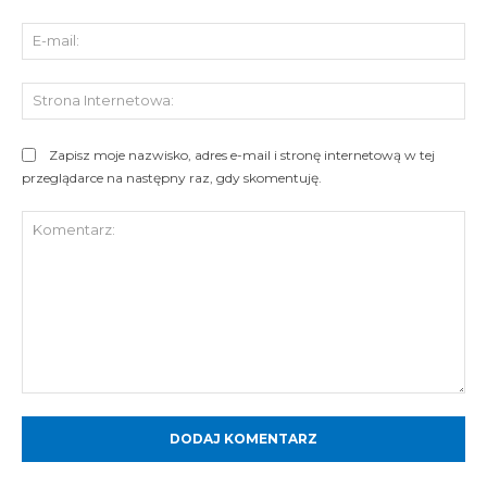
E-
mai
St
Int
Zapisz moje nazwisko, adres e-mail i stronę internetową w tej
przeglądarce na następny raz, gdy skomentuję.
Komentarz: