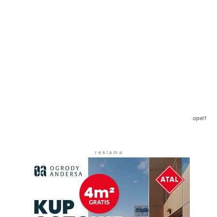
opel1
r e k l a m a