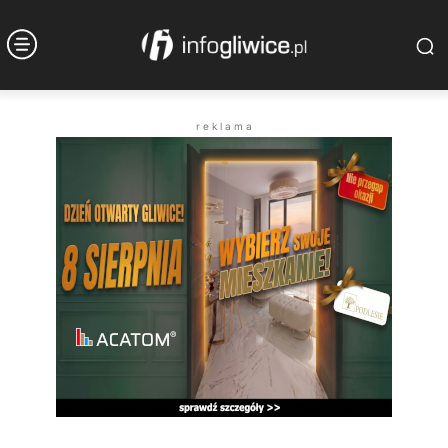
r e k l a m a