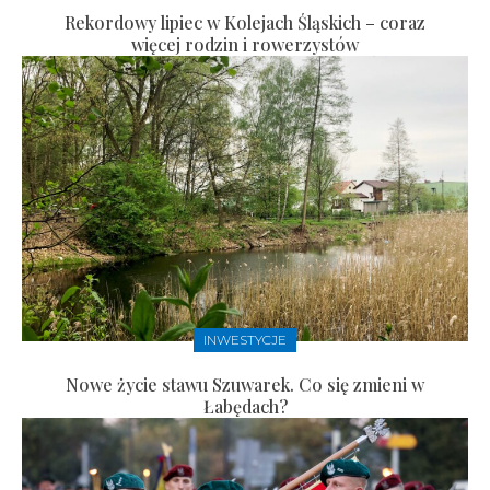
Rekordowy lipiec w Kolejach Śląskich – coraz
więcej rodzin i rowerzystów
INWESTYCJE
Nowe życie stawu Szuwarek. Co się zmieni w
Łabędach?