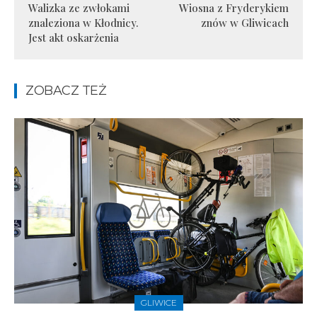
Walizka ze zwłokami
Wiosna z Fryderykiem
znaleziona w Kłodnicy.
znów w Gliwicach
Jest akt oskarżenia
ZOBACZ TEŻ
GLIWICE