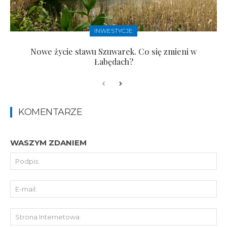
INWESTYCJE
Nowe życie stawu Szuwarek. Co się zmieni w
Łabędach?
KOMENTARZE
WASZYM ZDANIEM
Pod
E-
mai
St
Int