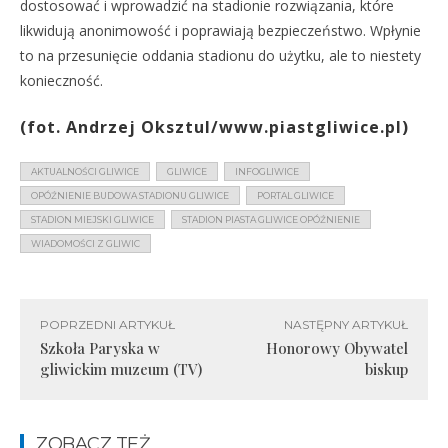
dostosować i wprowadzić na stadionie rozwiązania, które
likwidują anonimowość i poprawiają bezpieczeństwo. Wpłynie
to na przesunięcie oddania stadionu do użytku, ale to niestety
konieczność.
(fot. Andrzej Oksztul/www.piastgliwice.pl)
AKTUALNOŚCI GLIWICE
GLIWICE
INFOGLIWICE
OPÓŹNIENIE BUDOWA STADIONU GLIWICE
PORTAL GLIWICE
STADION MIEJSKI GLIWICE
STADION PIASTA GLIWICE OPÓŹNIENIE
WIADOMOŚCI Z GLIWIC
POPRZEDNI ARTYKUŁ
NASTĘPNY ARTYKUŁ
Szkoła Paryska w
Honorowy Obywatel
gliwickim muzeum (TV)
biskup
ZOBACZ TEŻ