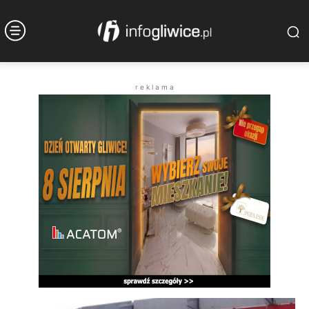
r e k l a m a