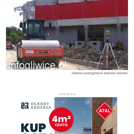
stadion piastgliwice andrzej oksztul
r e k l a m a