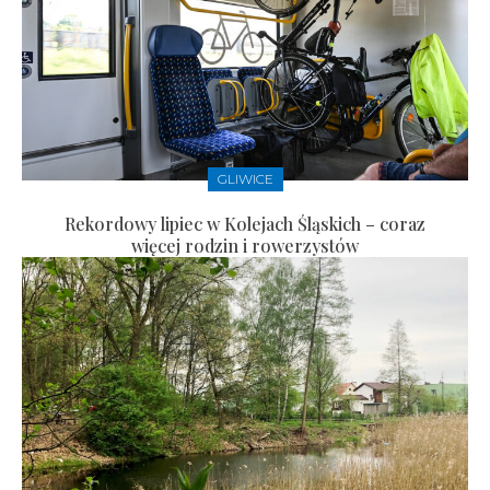
GLIWICE
Rekordowy lipiec w Kolejach Śląskich – coraz
więcej rodzin i rowerzystów