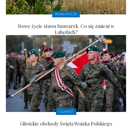
INWESTYCJE
Nowe życie stawu Szuwarek. Co się zmieni w
Łabędach?
GLIWICE
Gliwickie obchody Święta Wojska Polskiego