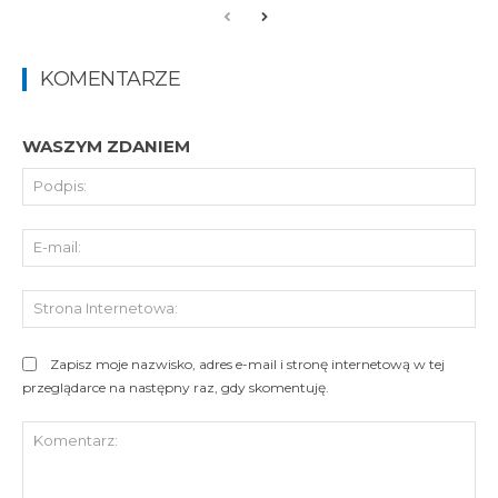
KOMENTARZE
WASZYM ZDANIEM
Pod
E-
mai
St
Int
Zapisz moje nazwisko, adres e-mail i stronę internetową w tej
przeglądarce na następny raz, gdy skomentuję.