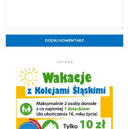
Komentarz:
r e k l a m a