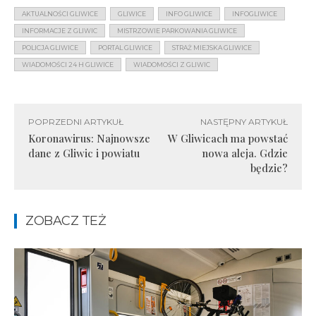
AKTUALNOŚCI GLIWICE
GLIWICE
INFO GLIWICE
INFOGLIWICE
INFORMACJE Z GLIWIC
MISTRZOWIE PARKOWANIA GLIWICE
POLICJA GLIWICE
PORTAL GLIWICE
STRAŻ MIEJSKA GLIWICE
WIADOMOŚCI 24 H GLIWICE
WIADOMOŚCI Z GLIWIC
POPRZEDNI ARTYKUŁ
NASTĘPNY ARTYKUŁ
Koronawirus: Najnowsze
W Gliwicach ma powstać
dane z Gliwic i powiatu
nowa aleja. Gdzie
będzie?
ZOBACZ TEŻ