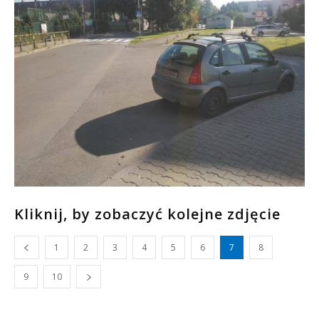
Kliknij, by zobaczyć kolejne zdjęcie
1
2
3
4
5
6
7
8
9
10