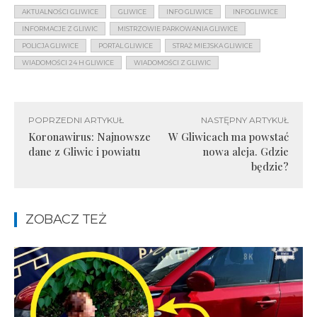
AKTUALNOŚCI GLIWICE
GLIWICE
INFO GLIWICE
INFOGLIWICE
INFORMACJE Z GLIWIC
MISTRZOWIE PARKOWANIA GLIWICE
POLICJA GLIWICE
PORTAL GLIWICE
STRAŻ MIEJSKA GLIWICE
WIADOMOŚCI 24 H GLIWICE
WIADOMOŚCI Z GLIWIC
POPRZEDNI ARTYKUŁ
NASTĘPNY ARTYKUŁ
Koronawirus: Najnowsze
W Gliwicach ma powstać
dane z Gliwic i powiatu
nowa aleja. Gdzie
będzie?
ZOBACZ TEŻ