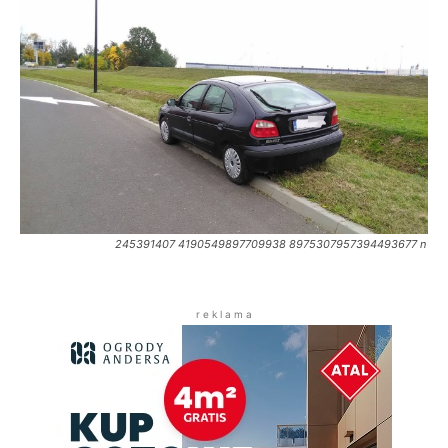
245391407 4190549897709938 8975307957394493677 n
r e k l a m a