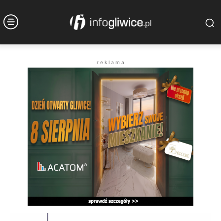
r e k l a m a