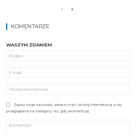
KOMENTARZE
WASZYM ZDANIEM
Pod
E-
mai
St
Int
Zapisz moje nazwisko, adres e-mail i stronę internetową w tej
przeglądarce na następny raz, gdy skomentuję.