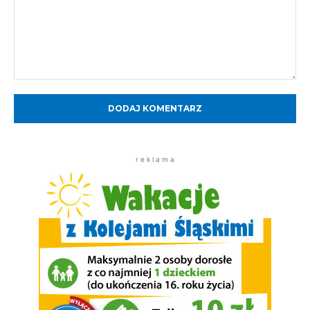
Komentarz:
r e k l a m a