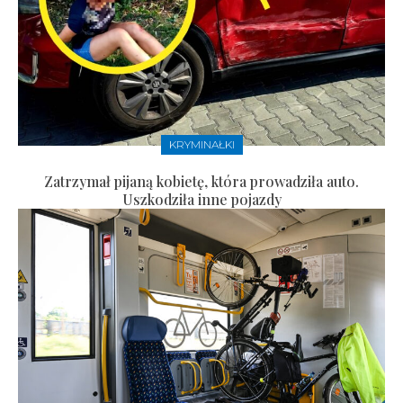
KRYMINAŁKI
Zatrzymał pijaną kobietę, która prowadziła auto.
Uszkodziła inne pojazdy