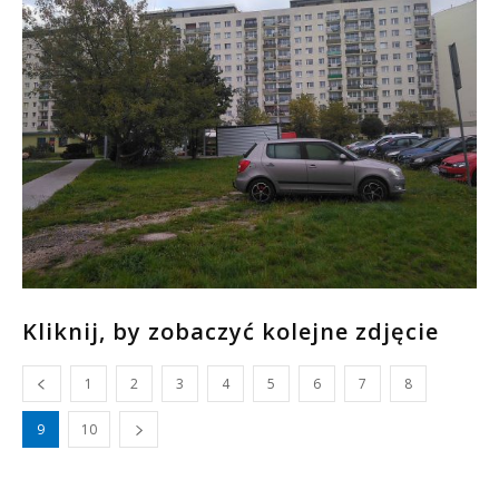
Kliknij, by zobaczyć kolejne zdjęcie
1
2
3
4
5
6
7
8
9
10