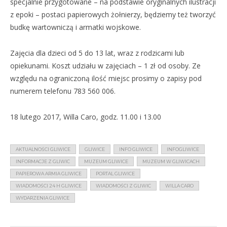
specjalnie przygotowane – na podstawie oryginalnych ilustracji
z epoki – postaci papierowych żołnierzy, będziemy też tworzyć
budkę wartowniczą i armatki wojskowe.
Zajęcia dla dzieci od 5 do 13 lat, wraz z rodzicami lub
opiekunami. Koszt udziału w zajęciach – 1 zł od osoby. Ze
względu na ograniczoną ilość miejsc prosimy o zapisy pod
numerem telefonu 783 560 006.
18 lutego 2017, Willa Caro, godz. 11.00 i 13.00
AKTUALNOŚCI GLIWICE
GLIWICE
INFO GLIWICE
INFOGLIWICE
INFORMACJE Z GLIWIC
MUZEUM GLIWICE
MUZEUM W GLIWICACH
PAPIEROWA ARMIA GLIWICE
PORTAL GLIWICE
WIADOMOŚCI 24 H GLIWICE
WIADOMOŚCI Z GLIWIC
WILLA CARO
WYDARZENIA GLIWICE