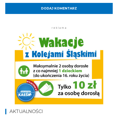
r e k l a m a
AKTUALNOŚCI