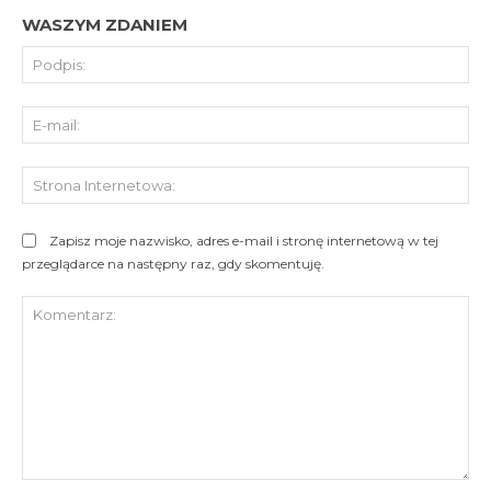
WASZYM ZDANIEM
Pod
E-
mai
St
Int
Zapisz moje nazwisko, adres e-mail i stronę internetową w tej
przeglądarce na następny raz, gdy skomentuję.
Komentarz: