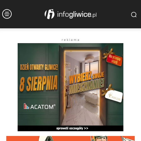
r e k l a m a