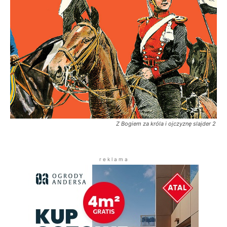
Z Bogiem za króla i ojczyznę slajder 2
r e k l a m a