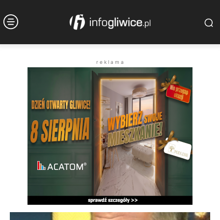
r e k l a m a