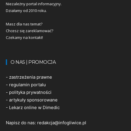
Niezależny portal informacyjny.
Działamy od 2010 roku.
Masz dla nas temat?
Chcesz się zareklamować?
Czekamy na kontakt!
O NAS | PROMOCJA
-
zastrzeżenia prawne
-
regulamin portalu
-
polityka prywatności
-
artykuły sponsorowane
-
Lekarz online w Dimedic
Napisz do nas:
redakcja@infogliwice.pl