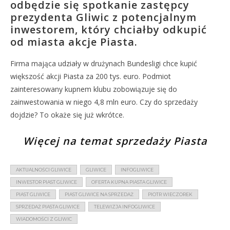
odbędzie się spotkanie zastępcy
prezydenta Gliwic z potencjalnym
inwestorem, który chciałby odkupić
od miasta akcje Piasta.
Firma mająca udziały w drużynach Bundesligi chce kupić
większość akcji Piasta za 200 tys. euro. Podmiot
zainteresowany kupnem klubu zobowiązuje się do
zainwestowania w niego 4,8 mln euro. Czy do sprzedaży
dojdzie? To okaże się już wkrótce.
Więcej na temat sprzedaży Piasta
AKTUALNOŚCI GLIWICE
GLIWICE
INFOGLIWICE
INWESTOR PIAST GLIWICE
OFERTA KUPNA PIASTA GLIWICE
PIAST GLIWICE
PIAST GLIWICE NA SPRZEDAŻ
PIOTR WIECZOREK
SPRZEDAŻ PIASTA GLIWICE
TELEWIZJA INFOGLIWICE
WIADOMOŚCI Z GLIWIC