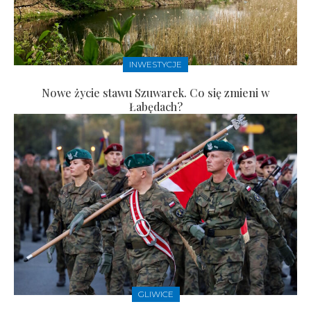
INWESTYCJE
Nowe życie stawu Szuwarek. Co się zmieni w
Łabędach?
GLIWICE