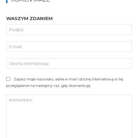
WASZYM ZDANIEM
Pod
E-
mai
St
Int
Zapisz moje nazwisko, adres e-mail i stronę internetową w tej
przeglądarce na następny raz, gdy skomentuję.