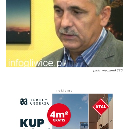
piotr wieczorek320
r e k l a m a