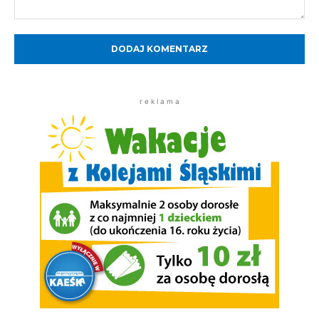
Komentarz:
r e k l a m a