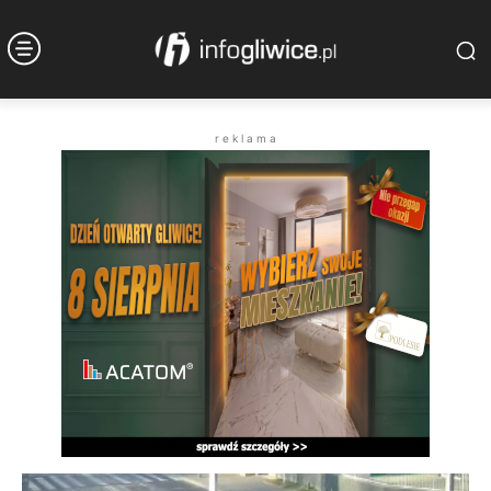
r e k l a m a