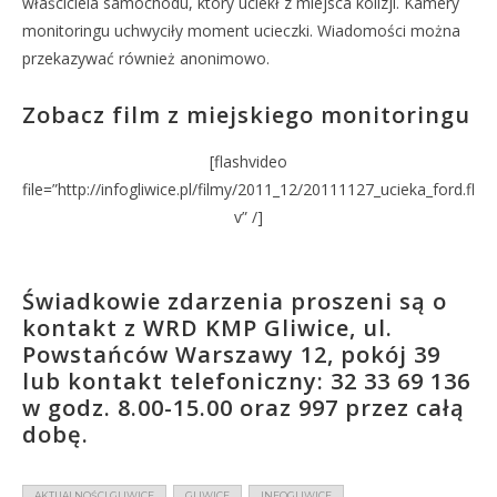
właściciela samochodu, który uciekł z miejsca kolizji. Kamery
monitoringu uchwyciły moment ucieczki. Wiadomości można
przekazywać również anonimowo.
Zobacz film z miejskiego monitoringu
[flashvideo
file=”http://infogliwice.pl/filmy/2011_12/20111127_ucieka_ford.fl
v” /]
Świadkowie zdarzenia proszeni są o
kontakt z WRD KMP Gliwice, ul.
Powstańców Warszawy 12, pokój 39
lub kontakt telefoniczny: 32 33 69 136
w godz. 8.00-15.00 oraz 997 przez całą
dobę.
AKTUALNOŚCI GLIWICE
GLIWICE
INFOGLIWICE