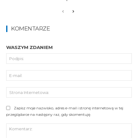
KOMENTARZE
WASZYM ZDANIEM
Pod
E-
mai
St
Int
Zapisz moje nazwisko, adres e-mail i stronę internetową w tej
przeglądarce na następny raz, gdy skomentuję.