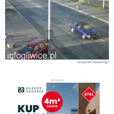
kolizja film monitoring1
r e k l a m a