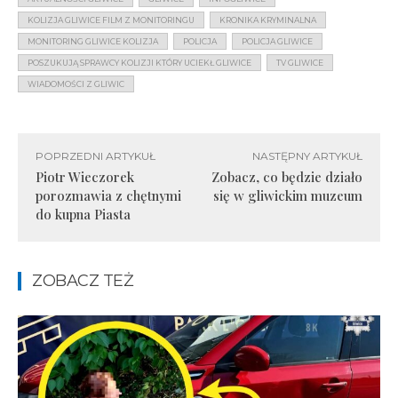
KOLIZJA GLIWICE FILM Z MONITORINGU
KRONIKA KRYMINALNA
MONITORING GLIWICE KOLIZJA
POLICJA
POLICJA GLIWICE
POSZUKUJĄ SPRAWCY KOLIZJI KTÓRY UCIEKŁ GLIWICE
TV GLIWICE
WIADOMOŚCI Z GLIWIC
POPRZEDNI ARTYKUŁ
NASTĘPNY ARTYKUŁ
Piotr Wieczorek
Zobacz, co będzie działo
porozmawia z chętnymi
się w gliwickim muzeum
do kupna Piasta
ZOBACZ TEŻ