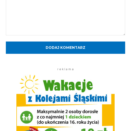
Komentarz:
r e k l a m a