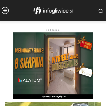
r e k l a m a