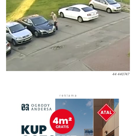
44 440747
r e k l a m a