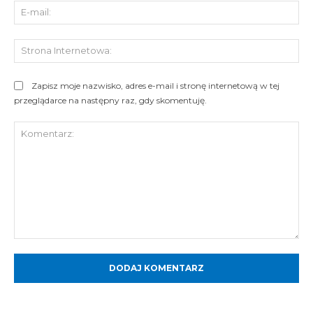
E-
mai
St
Int
Zapisz moje nazwisko, adres e-mail i stronę internetową w tej
przeglądarce na następny raz, gdy skomentuję.
Komentarz: