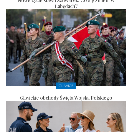
Nowe życie stawu Szuwarek. Co się zmieni w
Łabędach?
GLIWICE
Gliwickie obchody Święta Wojska Polskiego