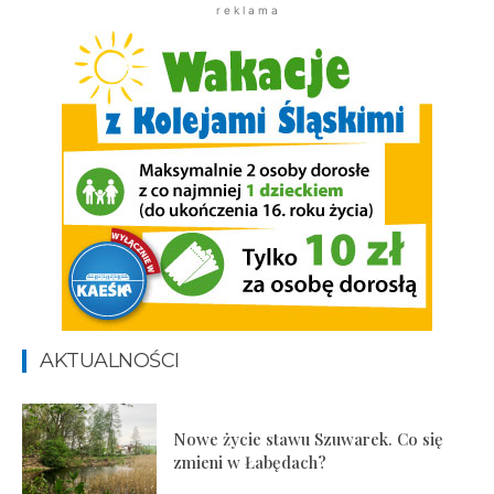
r e k l a m a
AKTUALNOŚCI
Nowe życie stawu Szuwarek. Co się
zmieni w Łabędach?