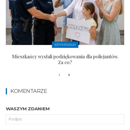
KRYMINAŁKI
Mieszkańcy wysłali podziękowania dla policjantów.
Za co?
KOMENTARZE
WASZYM ZDANIEM
Pod