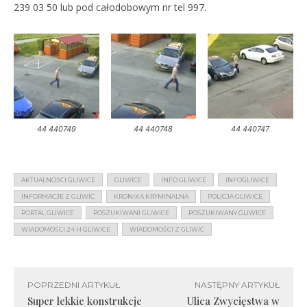
239 03 50 lub pod całodobowym nr tel 997.
44 440749
44 440748
44 440747
AKTUALNOŚCI GLIWICE
GLIWICE
INFO GLIWICE
INFOGLIWICE
INFORMACJE Z GLIWIC
KRONIKA KRYMINALNA
POLICJA GLIWICE
PORTAL GLIWICE
POSZUKIWANI GLIWICE
POSZUKIWANY GLIWICE
WIADOMOŚCI 24 H GLIWICE
WIADOMOŚCI Z GLIWIC
POPRZEDNI ARTYKUŁ
NASTĘPNY ARTYKUŁ
Super lekkie konstrukcje
Ulica Zwycięstwa w