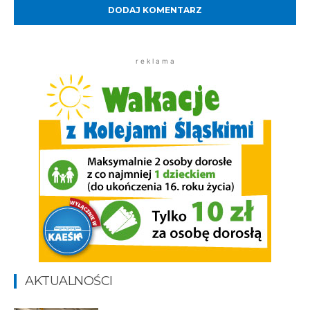
r e k l a m a
AKTUALNOŚCI