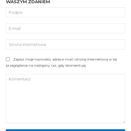
WASZYM ZDANIEM
Pod
E-
mai
St
Int
Zapisz moje nazwisko, adres e-mail i stronę internetową w tej
przeglądarce na następny raz, gdy skomentuję.
Komentarz: