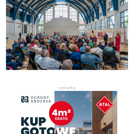
r e k l a m a