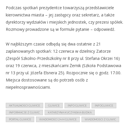
Podczas spotkań prezydentce towarzyszą przedstawiciele
kierownictwa miasta – jej zastępcy oraz sekretarz, a także
dyrektorzy wydziałów i miejskich jednostek, czy prezesi spółek.
Rozmowy prowadzone są w formule pytanie – odpowiedź.
W najbliższym czasie odbędą się dwa ostatnie z 21
zaplanowanych spotkań: 12 czerwca w dzielnicy Zatorze
(Zespół Szkolno-Przedszkolny nr 8 przy ul. Stefana Okrzei 16)
oraz 19 czerwca, z mieszkańcami Żernik (Szkoła Podstawowa
nr 13 przy ul. Józefa Elsnera 25). Rozpocznie się o godz. 17.00.
Miejsca dostosowane są do potrzeb osób z
niepełnosprawnościami.
AKTUALNOŚCI GLIWICE
GLIWICE
INFO GLIWICE
INFOGLIWICE
INFORMACJE Z GLIWIC
KATARZYNA KUCZYŃSKA-BUDKA
PORTAL GLIWICE
WIADOMOŚCI 24 H GLIWICE
WIADOMOŚCI Z GLIWIC