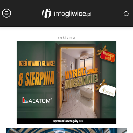
r e k l a m a