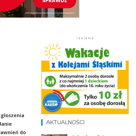
r e k l a m a
zgłoszenia
AKTUALNOŚCI
danie
prawnień do