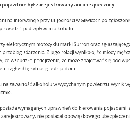
 pojazd nie był zarejestrowany ani ubezpieczony.
ani na interwencję przy ul. Jedności w Gliwicach po zgłoszeni
 prowadzić pod wpływem alkoholu.
rzy elektrycznym motocyklu marki Surron oraz zgłaszającego
 przebieg zdarzenia. Z jego relacji wynikało, że młody mężc
, co wzbudziło podejrzenie, że może znajdować się pod w
m i zgłosił tę sytuację policjantom.
u na zawartość alkoholu w wydychanym powietrzu. Wynik w
izmie.
 nie posiada wymaganych uprawnień do kierowania pojazdami, 
ł zarejestrowany, nie posiadał obowiązkowego ubezpieczen