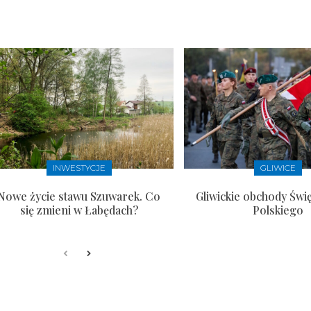
INWESTYCJE
GLIWICE
Nowe życie stawu Szuwarek. Co
Gliwickie obchody Świ
się zmieni w Łabędach?
Polskiego