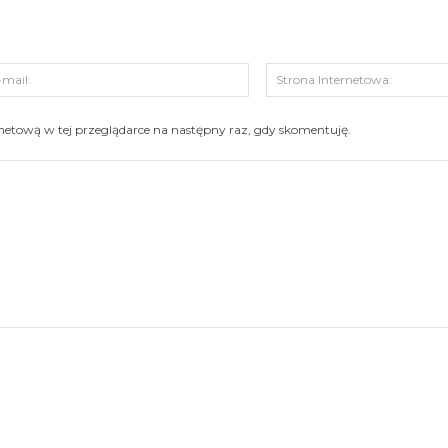
s:
E-
mail:
ernetową w tej przeglądarce na następny raz, gdy skomentuję.