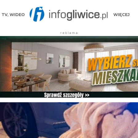
TV, WIDEO
WIĘCEJ
r e k l a m a