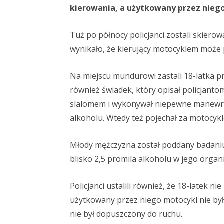
kierowania, a użytkowany przez niego
Tuż po północy policjanci zostali skierow
wynikało, że kierujący motocyklem może
Na miejscu mundurowi zastali 18-latka p
również świadek, który opisał policjantom
slalomem i wykonywał niepewne manewry
alkoholu. Wtedy też pojechał za motocykle
Młody mężczyzna został poddany badani
blisko 2,5 promila alkoholu w jego organ
Policjanci ustalili również, że 18-latek
użytkowany przez niego motocykl nie by
nie był dopuszczony do ruchu.