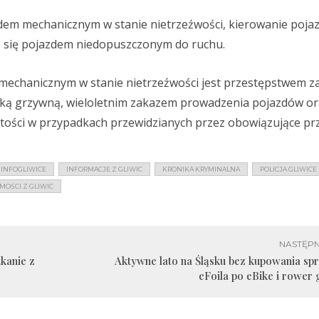
dem mechanicznym w stanie nietrzeźwości, kierowanie poja
się pojazdem niedopuszczonym do ruchu.
mechanicznym w stanie nietrzeźwości jest przestępstwem 
soką grzywną, wieloletnim zakazem prowadzenia pojazdów o
ości w przypadkach przewidzianych przez obowiązujące prz
INFOGLIWICE
INFORMACJE Z GLIWIC
KRONIKA KRYMINALNA
POLICJA GLIWICE
MOŚCI Z GLIWIC
NASTĘPN
kanie z
Aktywne lato na Śląsku bez kupowania sp
eFoila po eBike i rower