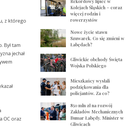
Rekordowy lipiec w
Kolejach Śląskich – coraz
więcej rodzin i
rowerzystów
u, z którego
Nowe życie stawu
Szuwarek. Co się zmieni w
Łabędach?
. Był tam
zyzna jechał
Gliwickie obchody Święta
pływem
Wojska Polskiego
Mieszkańcy wysłali
ykazał
podziękowania dla
policjantów. Za co?
850 mln zł na rozwój
a
Zakładów Mechanicznych
Bumar Łabędy. Minister w
ia OC oraz
Gliwicach