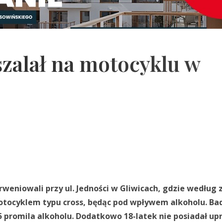
 szalał na motocyklu w
erweniowali przy ul. Jedności w Gliwicach, gdzie według 
otocyklem typu cross, będąc pod wpływem alkoholu. Ba
5 promila alkoholu. Dodatkowo 18-latek nie posiadał u