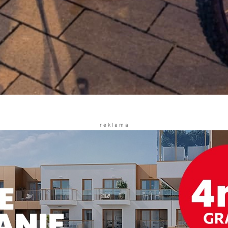
r e k l a m a