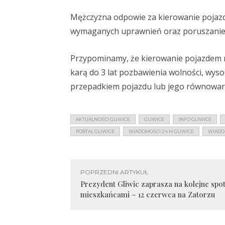
Mężczyzna odpowie za kierowanie pojaz
wymaganych uprawnień oraz poruszanie 
Przypominamy, że kierowanie pojazdem 
karą do 3 lat pozbawienia wolności, wy
przepadkiem pojazdu lub jego równowart
AKTUALNOŚCI GLIWICE
GLIWICE
INFO GLIWICE
PORTAL GLIWICE
WIADOMOŚCI 24 H GLIWICE
WIADO
POPRZEDNI ARTYKUŁ
Prezydent Gliwic zaprasza na kolejne spot
mieszkańcami – 12 czerwca na Zatorzu