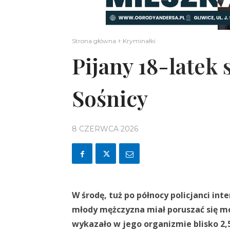
Strona główna
Kryminałki
Pijany 18-latek
Sośnicy
8 CZERWCA 2026
W środę, tuż po północy policjanci int
młody mężczyzna miał poruszać się m
wykazało w jego organizmie blisko 2,