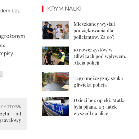
KRYMINAŁKI
zdem bez
Mieszkańcy wysłali
podziękowania dla
zagrożonym
policjantów. Za co?
raz
10 rowerzystów w
episy.
Gliwicach pod wpływem.
Akcja policji
Tego mężczyzny szuka
gliwicka policja
Dzieci bez opieki. Matka
była pijana, a 3-latek
Y ARTYKUŁ
wyszedł na ulicę
rzętu — od
 gravelowy