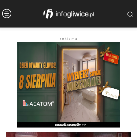
r e k l a m a