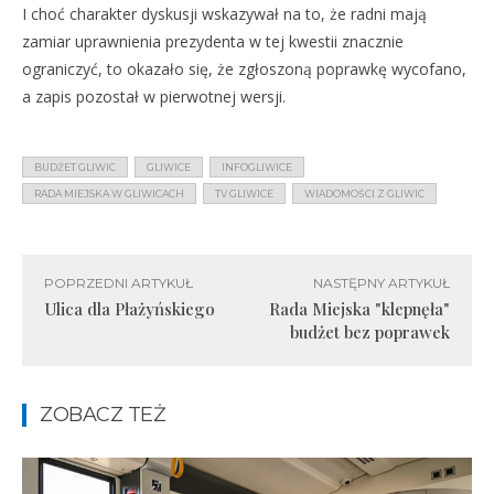
I choć charakter dyskusji wskazywał na to, że radni mają
zamiar uprawnienia prezydenta w tej kwestii znacznie
ograniczyć, to okazało się, że zgłoszoną poprawkę wycofano,
a zapis pozostał w pierwotnej wersji.
BUDŻET GLIWIC
GLIWICE
INFOGLIWICE
RADA MIEJSKA W GLIWICACH
TV GLIWICE
WIADOMOŚCI Z GLIWIC
POPRZEDNI ARTYKUŁ
NASTĘPNY ARTYKUŁ
Ulica dla Płażyńskiego
Rada Miejska "klepnęła"
budżet bez poprawek
ZOBACZ TEŻ