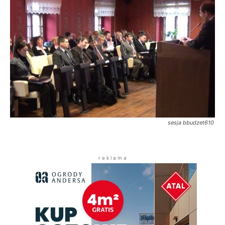
sesja bbudzet610
r e k l a m a