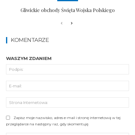
Gliwickie obchody Święta Wojska Polskiego
KOMENTARZE
WASZYM ZDANIEM
Pod
E-
mai
St
Int
Zapisz moje nazwisko, adres e-mail i stronę internetową w tej
przeglądarce na następny raz, gdy skomentuję.