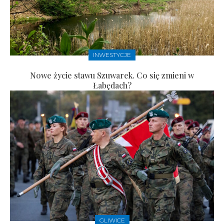
INWESTYCJE
Nowe życie stawu Szuwarek. Co się zmieni w
Łabędach?
GLIWICE