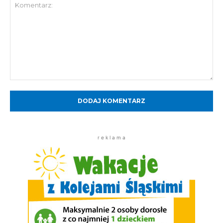
Komentarz:
r e k l a m a