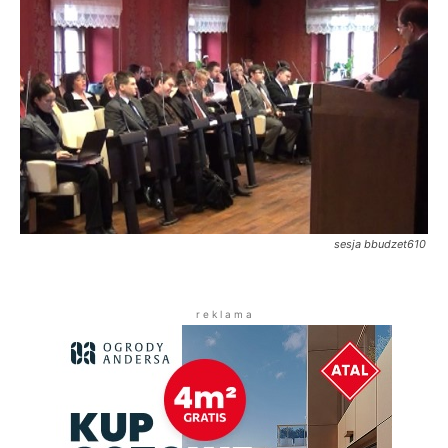
sesja bbudzet610
r e k l a m a