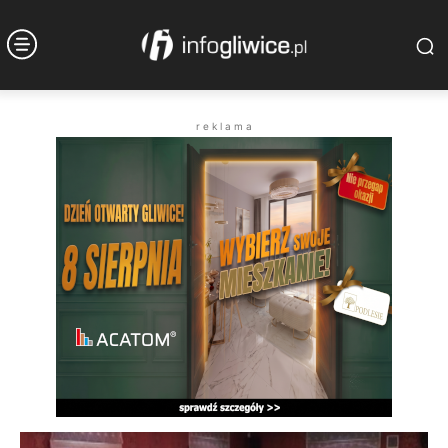
r e k l a m a