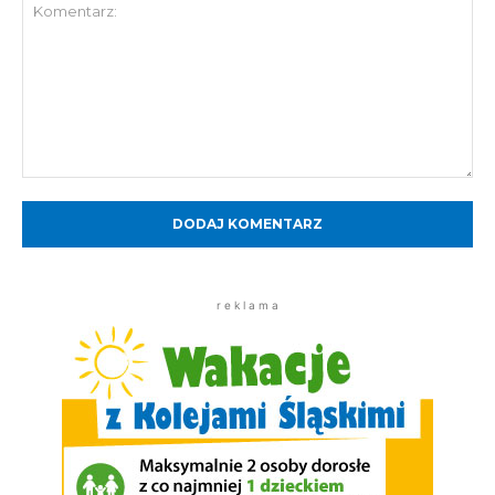
Komentarz:
r e k l a m a