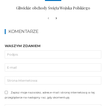
Gliwickie obchody Święta Wojska Polskiego
KOMENTARZE
WASZYM ZDANIEM
Pod
E-
mai
St
Int
Zapisz moje nazwisko, adres e-mail i stronę internetową w tej
przeglądarce na następny raz, gdy skomentuję.