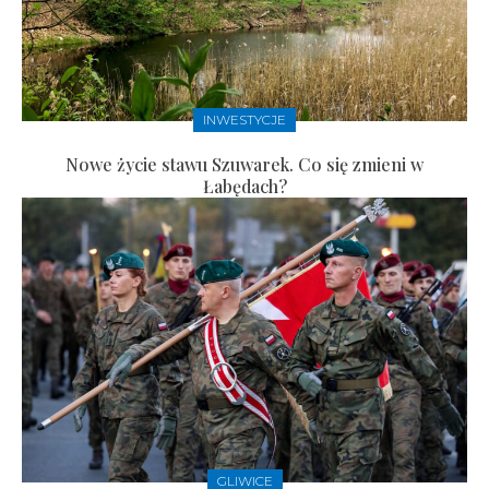
INWESTYCJE
Nowe życie stawu Szuwarek. Co się zmieni w
Łabędach?
GLIWICE