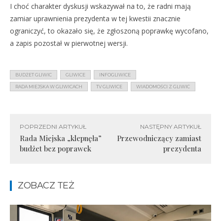
I choć charakter dyskusji wskazywał na to, że radni mają
zamiar uprawnienia prezydenta w tej kwestii znacznie
ograniczyć, to okazało się, że zgłoszoną poprawkę wycofano,
a zapis pozostał w pierwotnej wersji.
BUDŻET GLIWIC
GLIWICE
INFOGLIWICE
RADA MIEJSKA W GLIWICACH
TV GLIWICE
WIADOMOŚCI Z GLIWIC
POPRZEDNI ARTYKUŁ
NASTĘPNY ARTYKUŁ
Rada Miejska „klepnęła”
Przewodniczący zamiast
budżet bez poprawek
prezydenta
ZOBACZ TEŻ