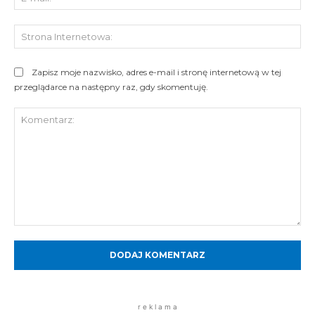
mai
St
Int
Zapisz moje nazwisko, adres e-mail i stronę internetową w tej
przeglądarce na następny raz, gdy skomentuję.
Komentarz:
r e k l a m a