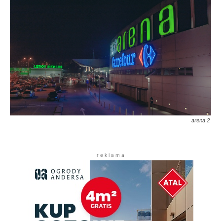
arena 2
r e k l a m a