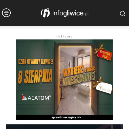
r e k l a m a