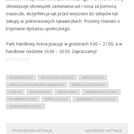
obowiązuje obowiązek zasłaniania ust i nosa za pomocą
maseczki, dezynfekcja rąk przed wejściem do sklepów lub
zakupy w jednorazowych rękawiczkach. Prosimy również o
trzymanie dystansu społecznego.
Park Handlowy Arena pracuje w godzinach 9.00 – 21.00, a w
handlowe niedziele 10.00 – 20.00. Zapraszamy!
Materiał partnera
AKADEMIA TEAM
AKTUALNOŚCI GLIWICE
ARENA GLIWICE
ARENA GLIWICE CENTRUM HANDLOWE
ARENA GLIWICE SKLEPY
GLIWICE
INFO GLIWICE
INFOGLIWICE
INFORMACJE Z GLIWIC
PH ARENA GLIWICE
PORTAL GLIWICE
WIADOMOŚCI 24 H GLIWICE
WIADOMOŚCI Z GLIWIC
POPRZEDNI ARTYKUŁ
NASTĘPNY ARTYKUŁ