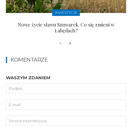
INWESTYCJE
Nowe życie stawu Szuwarek. Co się zmieni w
Łabędach?
KOMENTARZE
WASZYM ZDANIEM
Pod
E-
mai
St
Int