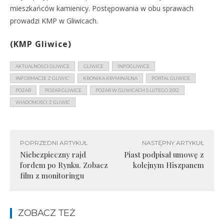
mieszkańców kamienicy. Postępowania w obu sprawach
prowadzi KMP w Gliwicach.
(KMP Gliwice)
AKTUALNOŚCI GLIWICE
GLIWICE
INFOGLIWICE
INFORMACJE Z GLIWIC
KRONIKA KRYMINALNA
PORTAL GLIWICE
POŻAR
POŻAR GLIWICE
POŻAR W GLIWICACH 5 LUTEGO 2012
WIADOMOŚCI Z GLIWIC
POPRZEDNI ARTYKUŁ
NASTĘPNY ARTYKUŁ
Niebezpieczny rajd
Piast podpisał umowę z
fordem po Rynku. Zobacz
kolejnym Hiszpanem
film z monitoringu
ZOBACZ TEŻ