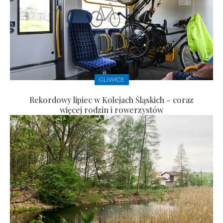
GLIWICE
Rekordowy lipiec w Kolejach Śląskich – coraz
więcej rodzin i rowerzystów