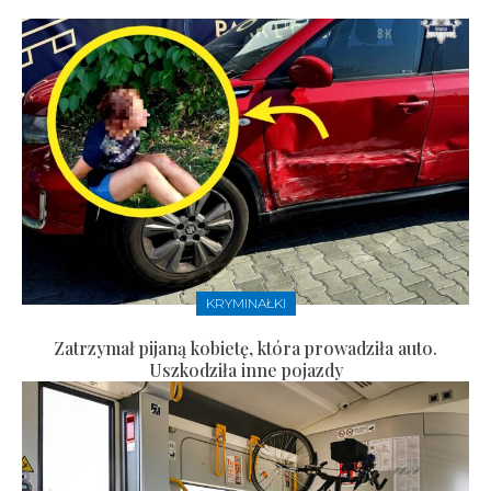
KRYMINAŁKI
Zatrzymał pijaną kobietę, która prowadziła auto.
Uszkodziła inne pojazdy