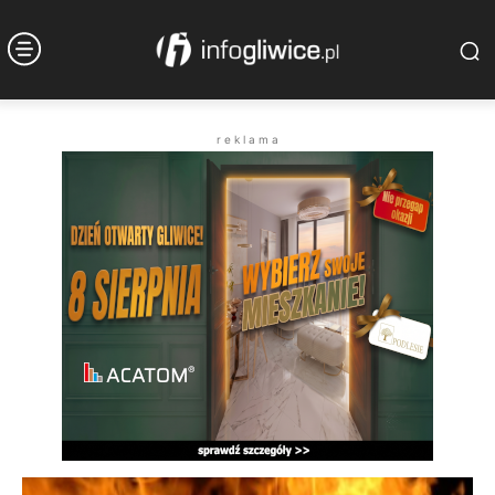
r e k l a m a