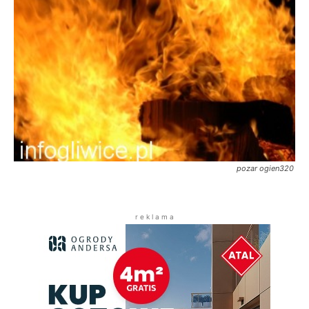
pozar ogien320
r e k l a m a