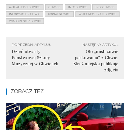
AKTUALNOŚCI GLIWICE
GLIWICE
INFO GLIWICE
INFOGLIWICE
INFORMACJE Z GLIWIC
PORTAL GLIWICE
WIADOMOŚCI 24 H GLIWICE
WIADOMOŚCI Z GLIWIC
POPRZEDNI ARTYKUŁ
NASTĘPNY ARTYKUŁ
Dzień otwarty
Oto „mistrzowie
Państwowej Szkoły
parkowania” z Gliwic.
Muzycznej w Gliwicach
Straż miejska publikuje
zdjęcia
ZOBACZ TEŻ