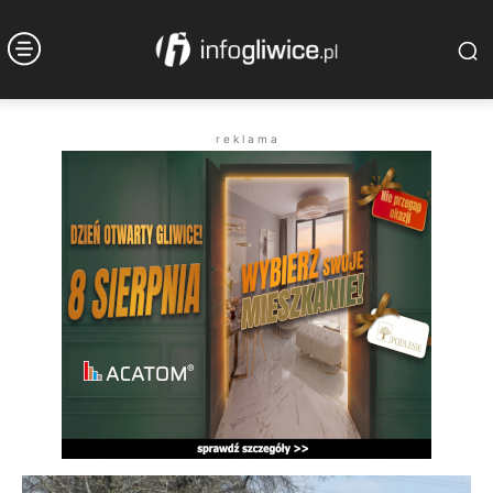
r e k l a m a