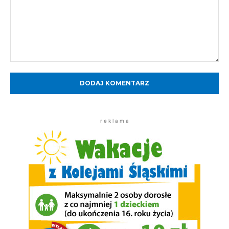
Komentarz:
r e k l a m a