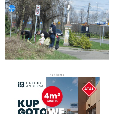
r e k l a m a