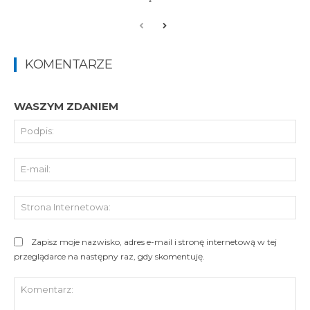
KOMENTARZE
WASZYM ZDANIEM
Pod
E-
mai
St
Int
Zapisz moje nazwisko, adres e-mail i stronę internetową w tej
przeglądarce na następny raz, gdy skomentuję.