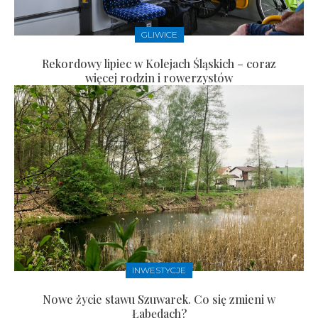
GLIWICE
Rekordowy lipiec w Kolejach Śląskich – coraz
więcej rodzin i rowerzystów
INWESTYCJE
Nowe życie stawu Szuwarek. Co się zmieni w
Łabędach?