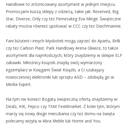
Handlowe to zróżnicowany asortyment w jednym miejscu.
Promocjami kuszą sklepy z odzieżą, takie jak: Reserved, Big
Star, Diverse, Only czy też Femesateg Eva Minge. Świąteczne
rabaty można również upolować w CCC czy też Deichmannie.
Fani biżuterii i innych błyskotek mogą zajrzeć do Apartu, Brilli
czy też Carbon Plast. Park Handlowy Arena Gliwice, to także
asortyment dla najmłodszych, który znajdziemy w sklepie ELF
zabawki. Miłośnicy książek znajdą swój wymarzony
egzemplarz w Księgarni Świat Książki, a Ci szukający
nowoczesnej elektroniki lub sprzętu AGD – zdobędą go w
Media Expert.
Na tym nie koniec! Bogatą świąteczną ofertą znajdziemy w:
Dealz, KIK, Pepco czy TXM Textilmarket. Z kolei tym, którym
marzy się nowy disign mieszkania czy też domu na święta
polecamy wizytę w Abra Meble lub Home and You.