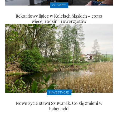
GLIWICE
Rekordowy lipiec w Kolejach Śląskich – coraz
więcej rodzin i rowerzystów
INWESTYCJE
Nowe życie stawu Szuwarek. Co się zmieni w
Łabędach?