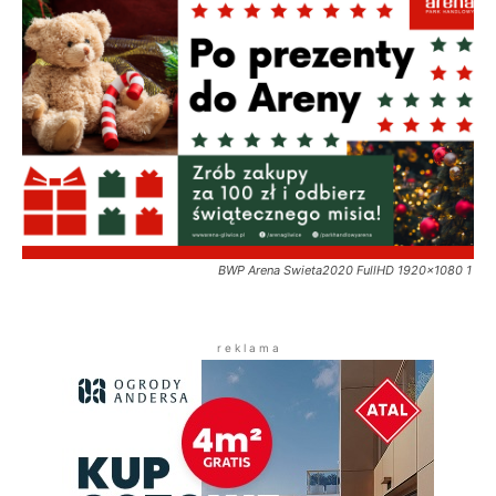
BWP Arena Swieta2020 FullHD 1920x1080 1
r e k l a m a