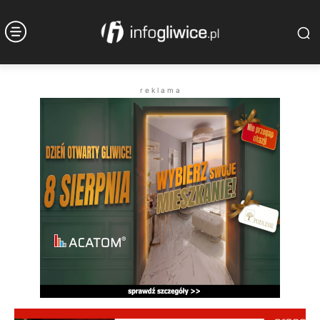
r e k l a m a