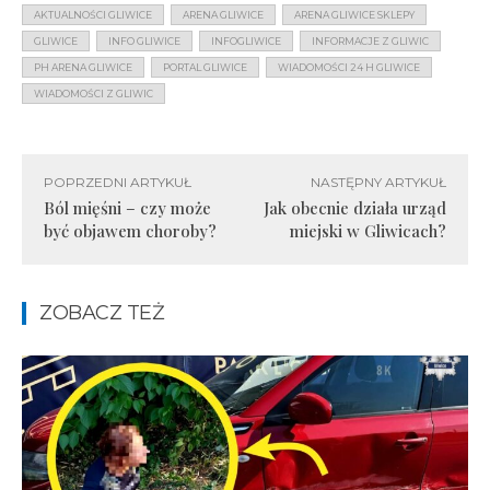
AKTUALNOŚCI GLIWICE
ARENA GLIWICE
ARENA GLIWICE SKLEPY
GLIWICE
INFO GLIWICE
INFOGLIWICE
INFORMACJE Z GLIWIC
PH ARENA GLIWICE
PORTAL GLIWICE
WIADOMOŚCI 24 H GLIWICE
WIADOMOŚCI Z GLIWIC
POPRZEDNI ARTYKUŁ
NASTĘPNY ARTYKUŁ
Ból mięśni – czy może
Jak obecnie działa urząd
być objawem choroby?
miejski w Gliwicach?
ZOBACZ TEŻ