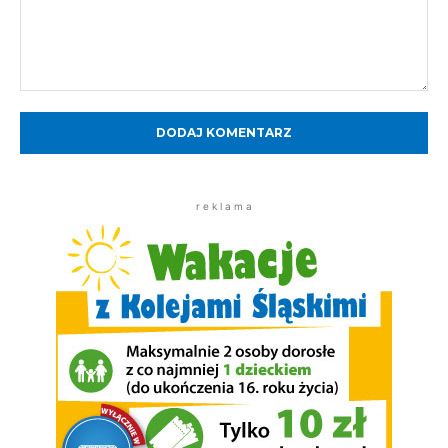
Komentarz:
r e k l a m a