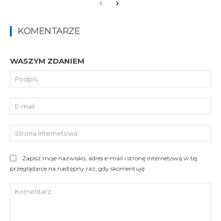
KOMENTARZE
WASZYM ZDANIEM
Pod
E-
mai
St
Int
Zapisz moje nazwisko, adres e-mail i stronę internetową w tej
przeglądarce na następny raz, gdy skomentuję.