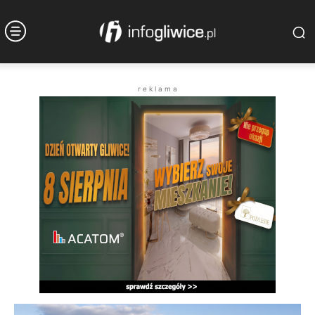
r e k l a m a