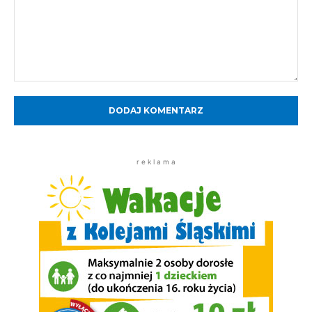
Komentarz:
r e k l a m a