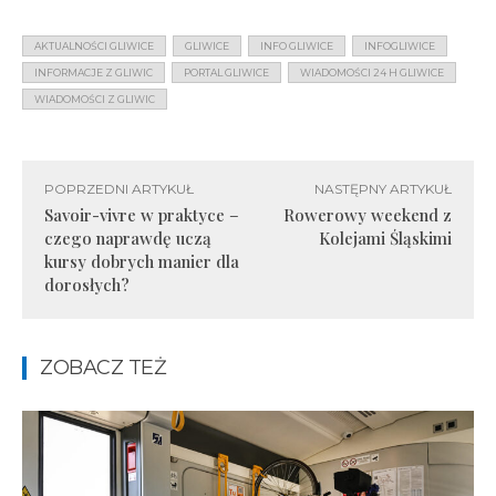
AKTUALNOŚCI GLIWICE
GLIWICE
INFO GLIWICE
INFOGLIWICE
INFORMACJE Z GLIWIC
PORTAL GLIWICE
WIADOMOŚCI 24 H GLIWICE
WIADOMOŚCI Z GLIWIC
POPRZEDNI ARTYKUŁ
NASTĘPNY ARTYKUŁ
Savoir-vivre w praktyce –
Rowerowy weekend z
czego naprawdę uczą
Kolejami Śląskimi
kursy dobrych manier dla
dorosłych?
ZOBACZ TEŻ