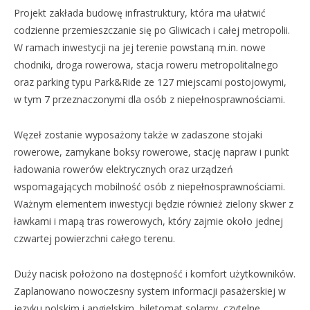
Projekt zakłada budowę infrastruktury, która ma ułatwić
codzienne przemieszczanie się po Gliwicach i całej metropolii.
W ramach inwestycji na jej terenie powstaną m.in. nowe
chodniki, droga rowerowa, stacja roweru metropolitalnego
oraz parking typu Park&Ride ze 127 miejscami postojowymi,
w tym 7 przeznaczonymi dla osób z niepełnosprawnościami.
Węzeł zostanie wyposażony także w zadaszone stojaki
rowerowe, zamykane boksy rowerowe, stację napraw i punkt
ładowania rowerów elektrycznych oraz urządzeń
wspomagających mobilność osób z niepełnosprawnościami.
Ważnym elementem inwestycji będzie również zielony skwer z
ławkami i mapą tras rowerowych, który zajmie około jednej
czwartej powierzchni całego terenu.
Duży nacisk położono na dostępność i komfort użytkowników.
Zaplanowano nowoczesny system informacji pasażerskiej w
języku polskim i angielskim, biletomat solarny, czytelne