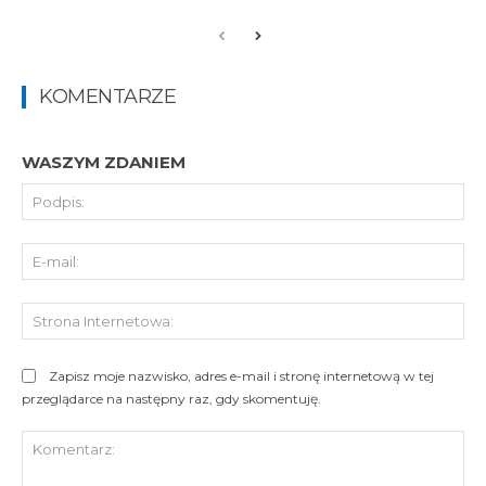
KOMENTARZE
WASZYM ZDANIEM
Pod
E-
mai
St
Int
Zapisz moje nazwisko, adres e-mail i stronę internetową w tej
przeglądarce na następny raz, gdy skomentuję.