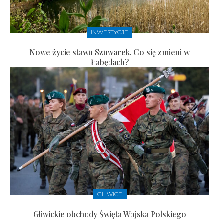
INWESTYCJE
Nowe życie stawu Szuwarek. Co się zmieni w
Łabędach?
GLIWICE
Gliwickie obchody Święta Wojska Polskiego