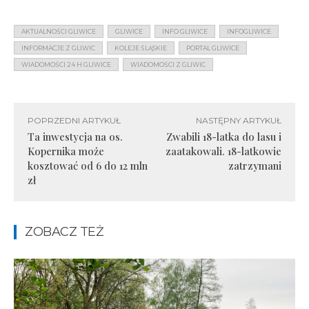
AKTUALNOŚCI GLIWICE
GLIWICE
INFO GLIWICE
INFOGLIWICE
INFORMACJE Z GLIWIC
KOLEJE ŚLĄSKIE
PORTAL GLIWICE
WIADOMOŚCI 24 H GLIWICE
WIADOMOŚCI Z GLIWIC
POPRZEDNI ARTYKUŁ
NASTĘPNY ARTYKUŁ
Ta inwestycja na os.
Zwabili 18-latka do lasu i
Kopernika może
zaatakowali. 18-latkowie
kosztować od 6 do 12 mln
zatrzymani
zł
ZOBACZ TEŻ