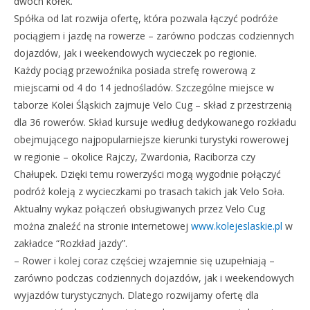
dwóch kółek.
Spółka od lat rozwija ofertę, która pozwala łączyć podróże
pociągiem i jazdę na rowerze – zarówno podczas codziennych
dojazdów, jak i weekendowych wycieczek po regionie.
Każdy pociąg przewoźnika posiada strefę rowerową z
miejscami od 4 do 14 jednośladów. Szczególne miejsce w
taborze Kolei Śląskich zajmuje Velo Cug – skład z przestrzenią
dla 36 rowerów. Skład kursuje według dedykowanego rozkładu
obejmującego najpopularniejsze kierunki turystyki rowerowej
w regionie – okolice Rajczy, Zwardonia, Raciborza czy
Chałupek. Dzięki temu rowerzyści mogą wygodnie połączyć
podróż koleją z wycieczkami po trasach takich jak Velo Soła.
Aktualny wykaz połączeń obsługiwanych przez Velo Cug
można znaleźć na stronie internetowej
www.kolejeslaskie.pl
w
zakładce “Rozkład jazdy”.
– Rower i kolej coraz częściej wzajemnie się uzupełniają –
zarówno podczas codziennych dojazdów, jak i weekendowych
wyjazdów turystycznych. Dlatego rozwijamy ofertę dla