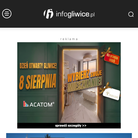
r e k l a m a