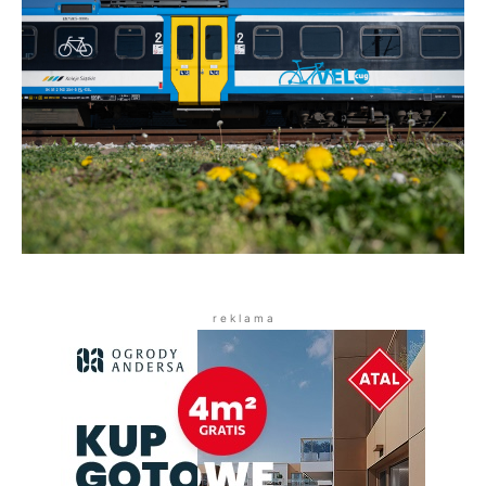
r e k l a m a