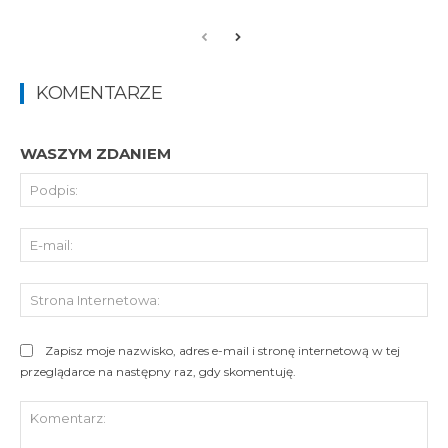
KOMENTARZE
WASZYM ZDANIEM
Pod
E-
mai
St
Int
Zapisz moje nazwisko, adres e-mail i stronę internetową w tej
przeglądarce na następny raz, gdy skomentuję.