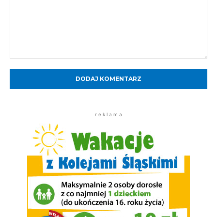
Komentarz:
r e k l a m a