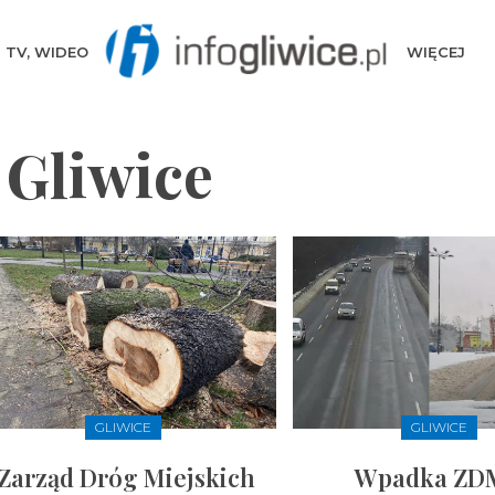
TV, WIDEO
WIĘCEJ
E
 Gliwice
GLIWICE
GLIWICE
Zarząd Dróg Miejskich
Wpadka ZD