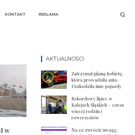
KONTAKT
REKLAMA
AKTUALNOŚCI
Zatrzymał pijaną kobietę,
która prowadziła auto.
Uszkodziła inne pojazdy
Rekordowy lipiec w
Kolejach Śląskich – coraz
więcej rodzin i
rowerzystów
M w
Na co zwrócić uwagę,