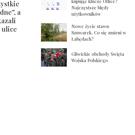
kupując klucze Office?
zystkie
Najczęstsze błędy
dne”, a
użytkowników
kazali
Nowe życie stawu
 ulice
Szuwarek. Co się zmieni w
Łabędach?
Gliwickie obchody Święta
Wojska Polskiego