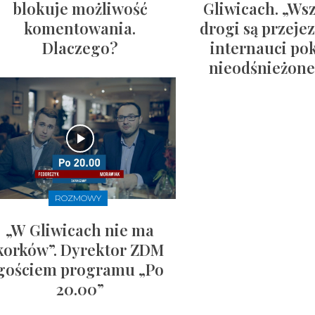
blokuje możliwość
Gliwicach. „Ws
komentowania.
drogi są przejez
Dlaczego?
internauci po
nieodśnieżone
ROZMOWY
„W Gliwicach nie ma
korków”. Dyrektor ZDM
gościem programu „Po
20.00”