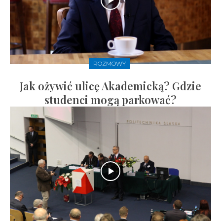
ROZMOWY
Jak ożywić ulicę Akademicką? Gdzie
studenci mogą parkować?