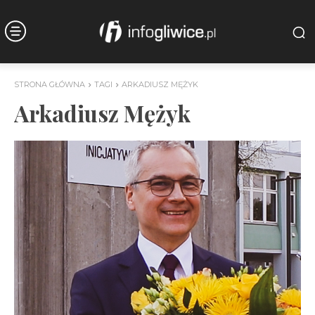
STRONA GŁÓWNA
TAGI
ARKADIUSZ MĘŻYK
Arkadiusz Mężyk