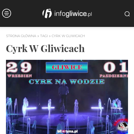
STRONA GŁÓWNA
TAGI
CYRK W GLIWICACH
Cyrk W Gliwicach