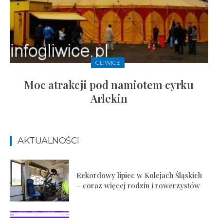
GLIWICE
Moc atrakcji pod namiotem cyrku
Arlekin
AKTUALNOŚCI
Rekordowy lipiec w Kolejach Śląskich
– coraz więcej rodzin i rowerzystów