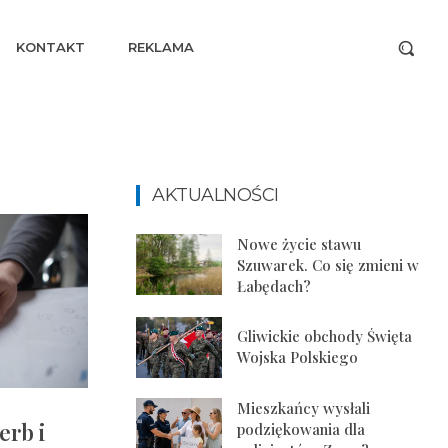
KONTAKT
REKLAMA
AKTUALNOŚCI
Nowe życie stawu
Szuwarek. Co się zmieni w
Łabędach?
Gliwickie obchody Święta
Wojska Polskiego
Mieszkańcy wysłali
erb i
podziękowania dla