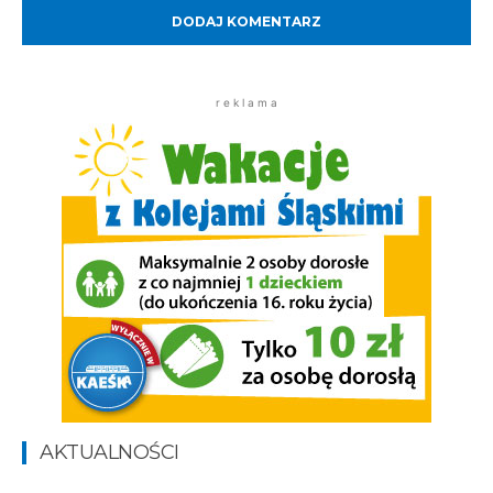
r e k l a m a
AKTUALNOŚCI