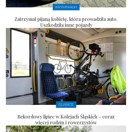
KRYMINAŁKI
Zatrzymał pijaną kobietę, która prowadziła auto.
Uszkodziła inne pojazdy
GLIWICE
Rekordowy lipiec w Kolejach Śląskich – coraz
więcej rodzin i rowerzystów