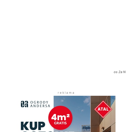
os 2a N
r e k l a m a