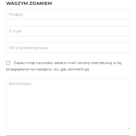
WASZYM ZDANIEM
Pod
E-
mai
St
Int
Zapisz moje nazwisko, adres e-mail i stronę internetową w tej
przeglądarce na następny raz, gdy skomentuję.
Komentarz: