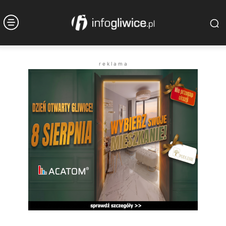
r e k l a m a