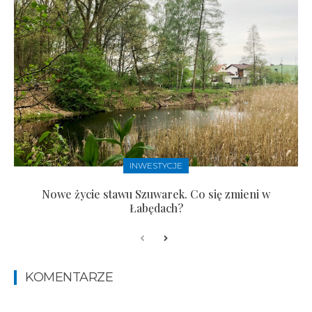
INWESTYCJE
Nowe życie stawu Szuwarek. Co się zmieni w
Łabędach?
KOMENTARZE