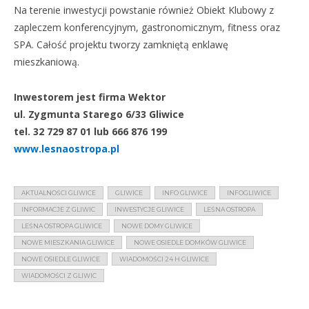
Na terenie inwestycji powstanie również Obiekt Klubowy z
zapleczem konferencyjnym, gastronomicznym, fitness oraz
SPA. Całość projektu tworzy zamkniętą enklawę
mieszkaniową.
Inwestorem jest firma Wektor
ul. Zygmunta Starego 6/33 Gliwice
tel. 32 729 87 01 lub 666 876 199
www.lesnaostropa.pl
AKTUALNOŚCI GLIWICE
GLIWICE
INFO GLIWICE
INFOGLIWICE
INFORMACJE Z GLIWIC
INWESTYCJE GLIWICE
LEŚNA OSTROPA
LEŚNA OSTROPA GLIWICE
NOWE DOMY GLIWICE
NOWE MIESZKANIA GLIWICE
NOWE OSIEDLE DOMKÓW GLIWICE
NOWE OSIEDLE GLIWICE
WIADOMOŚCI 24 H GLIWICE
WIADOMOŚCI Z GLIWIC