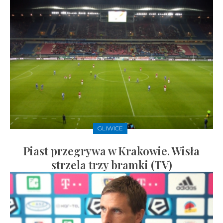
GLIWICE
Piast przegrywa w Krakowie. Wisła
strzela trzy bramki (TV)