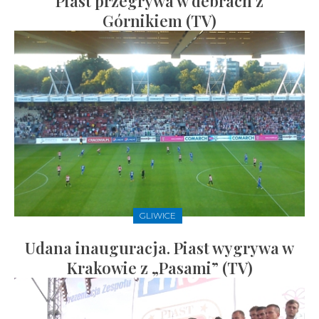
Piast przegrywa w debrach z
Górnikiem (TV)
GLIWICE
Udana inauguracja. Piast wygrywa w
Krakowie z „Pasami” (TV)