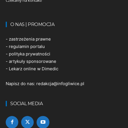
Czekamy na kontakt!
O NAS | PROMOCJA
-
zastrzeżenia prawne
-
regulamin portalu
-
polityka prywatności
-
artykuły sponsorowane
-
Lekarz online w Dimedic
Napisz do nas:
redakcja@infogliwice.pl
SOCIAL MEDIA