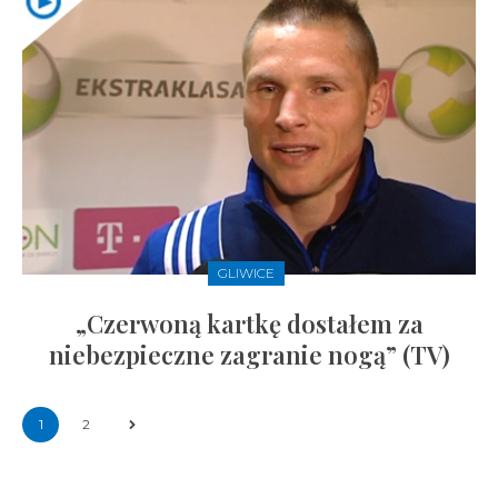
GLIWICE
„Czerwoną kartkę dostałem za
niebezpieczne zagranie nogą” (TV)
1
2