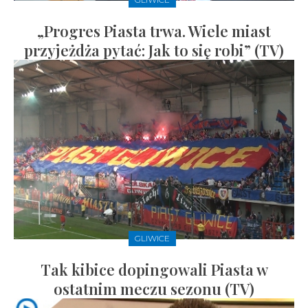
„Progres Piasta trwa. Wiele miast
przyjeżdża pytać: Jak to się robi” (TV)
GLIWICE
Tak kibice dopingowali Piasta w
ostatnim meczu sezonu (TV)