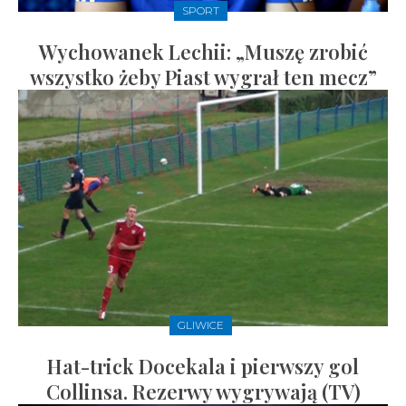
SPORT
Wychowanek Lechii: „Muszę zrobić
wszystko żeby Piast wygrał ten mecz”
GLIWICE
Hat-trick Docekala i pierwszy gol
Collinsa. Rezerwy wygrywają (TV)