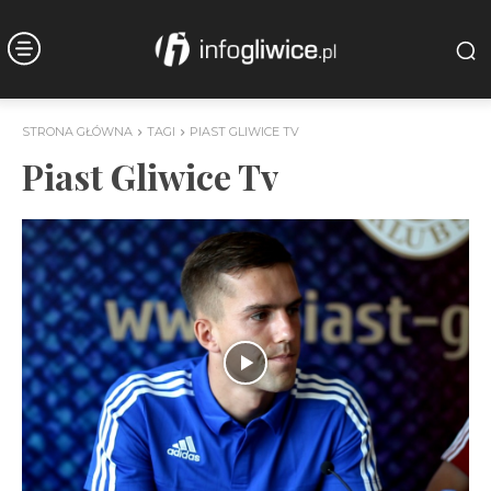
STRONA GŁÓWNA
TAGI
PIAST GLIWICE TV
Piast Gliwice Tv