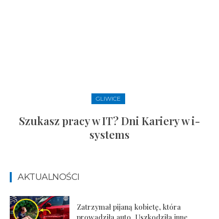
GLIWICE
Szukasz pracy w IT? Dni Kariery w i-
systems
AKTUALNOŚCI
Zatrzymał pijaną kobietę, która
prowadziła auto. Uszkodziła inne