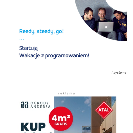
i systems
r e k l a m a