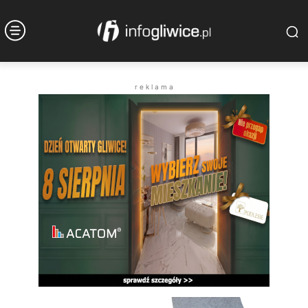
r e k l a m a