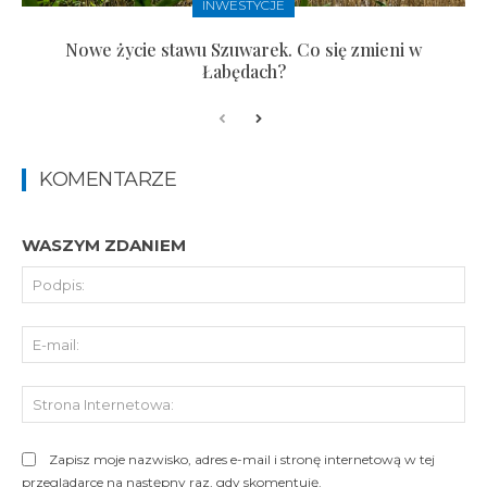
INWESTYCJE
Nowe życie stawu Szuwarek. Co się zmieni w
Łabędach?
KOMENTARZE
WASZYM ZDANIEM
Pod
E-
mai
St
Int
Zapisz moje nazwisko, adres e-mail i stronę internetową w tej
przeglądarce na następny raz, gdy skomentuję.