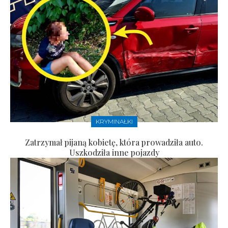
KRYMINAŁKI
Zatrzymał pijaną kobietę, która prowadziła auto.
Uszkodziła inne pojazdy