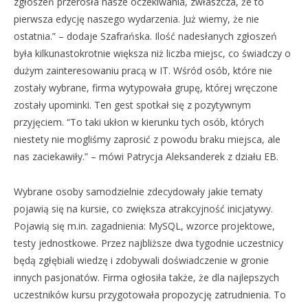
zgłoszeń przerosła nasze oczekiwania, zwłaszcza, że to
pierwsza edycję naszego wydarzenia. Już wiemy, że nie
ostatnia.” – dodaje Szafrańska. Ilość nadesłanych zgłoszeń
była kilkunastokrotnie większa niż liczba miejsc, co świadczy o
dużym zainteresowaniu pracą w IT. Wśród osób, które nie
zostały wybrane, firma wytypowała grupę, której wręczone
zostały upominki. Ten gest spotkał się z pozytywnym
przyjęciem. “To taki ukłon w kierunku tych osób, których
niestety nie mogliśmy zaprosić z powodu braku miejsca, ale
nas zaciekawiły.” – mówi Patrycja Aleksanderek z działu EB.
Wybrane osoby samodzielnie zdecydowały jakie tematy
pojawią się na kursie, co zwiększa atrakcyjność inicjatywy.
Pojawią się m.in. zagadnienia: MySQL, wzorce projektowe,
testy jednostkowe. Przez najbliższe dwa tygodnie uczestnicy
będą zgłębiali wiedzę i zdobywali doświadczenie w gronie
innych pasjonatów. Firma ogłosiła także, że dla najlepszych
uczestników kursu przygotowała propozycję zatrudnienia. To