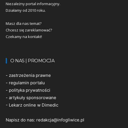
Niezależny portal informacyjny.
Działamy od 2010 roku.
Masz dla nas temat?
Chcesz się zareklamować?
Czekamy na kontakt!
O NAS | PROMOCJA
-
zastrzeżenia prawne
-
regulamin portalu
-
polityka prywatności
-
artykuły sponsorowane
-
Lekarz online w Dimedic
Napisz do nas:
redakcja@infogliwice.pl