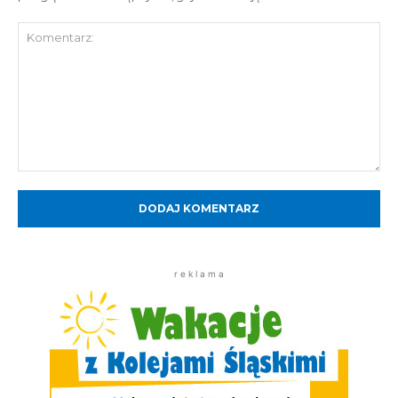
Komentarz:
r e k l a m a