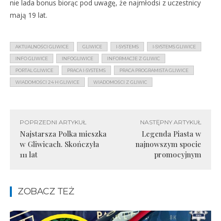
nie lada bonus biorąc pod uwagę, że najmłodsi z uczestnicy
mają 19 lat.
AKTUALNOŚCI GLIWICE
GLIWICE
I-SYSTEMS
I-SYSTEMS GLIWICE
INFO GLIWICE
INFOGLIWICE
INFORMACJE Z GLIWIC
PORTAL GLIWICE
PRACA I-SYSTEMS
PRACA PROGRAMISTA GLIWICE
WIADOMOŚCI 24 H GLIWICE
WIADOMOŚCI Z GLIWIC
POPRZEDNI ARTYKUŁ
NASTĘPNY ARTYKUŁ
Najstarsza Polka mieszka
Legenda Piasta w
w Gliwicach. Skończyła
najnowszym spocie
111 lat
promocyjnym
ZOBACZ TEŻ