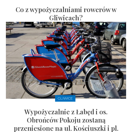
Co z wypożyczalniami rowerów w
Gliwicach?
GLIWICE
Wypożyczalnie z Łabęd i os.
Obrońców Pokoju zostaną
przeniesione na ul. Kościuszki i pl.