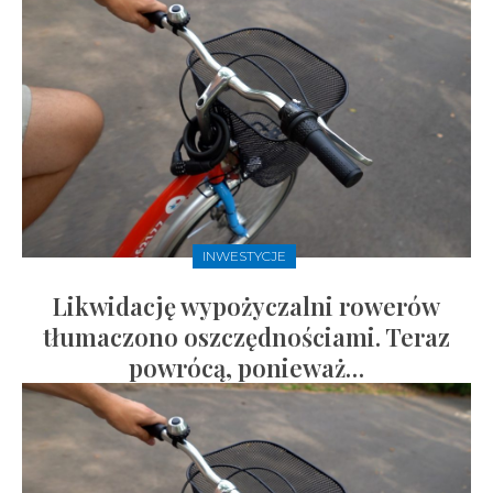
INWESTYCJE
Likwidację wypożyczalni rowerów
tłumaczono oszczędnościami. Teraz
powrócą, ponieważ…