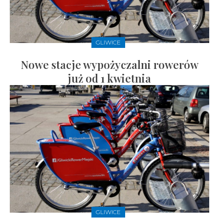
GLIWICE
Nowe stacje wypożyczalni rowerów
już od 1 kwietnia
GLIWICE