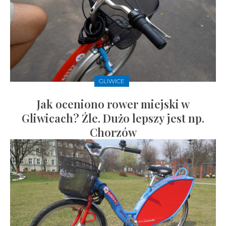
GLIWICE
Jak oceniono rower miejski w
Gliwicach? Źle. Dużo lepszy jest np.
Chorzów