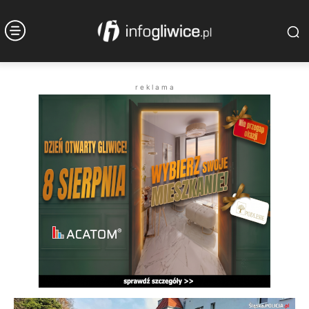
r e k l a m a