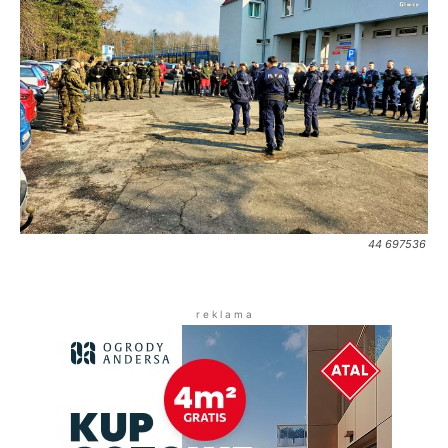
44 697536
r e k l a m a