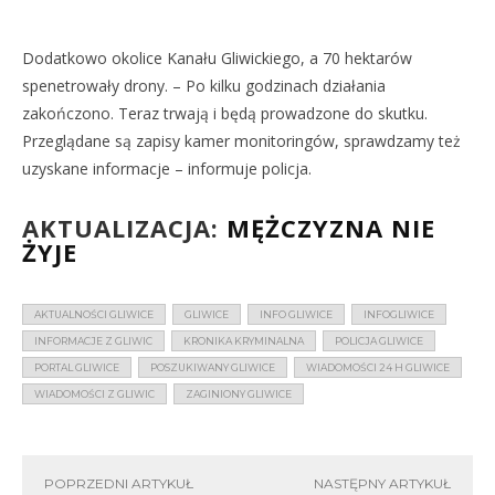
Dodatkowo okolice Kanału Gliwickiego, a 70 hektarów
spenetrowały drony. – Po kilku godzinach działania
zakończono. Teraz trwają i będą prowadzone do skutku.
Przeglądane są zapisy kamer monitoringów, sprawdzamy też
uzyskane informacje – informuje policja.
AKTUALIZACJA:
MĘŻCZYZNA NIE
ŻYJE
AKTUALNOŚCI GLIWICE
GLIWICE
INFO GLIWICE
INFOGLIWICE
INFORMACJE Z GLIWIC
KRONIKA KRYMINALNA
POLICJA GLIWICE
PORTAL GLIWICE
POSZUKIWANY GLIWICE
WIADOMOŚCI 24 H GLIWICE
WIADOMOŚCI Z GLIWIC
ZAGINIONY GLIWICE
POPRZEDNI ARTYKUŁ
NASTĘPNY ARTYKUŁ