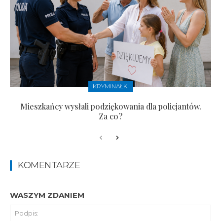
KRYMINAŁKI
Mieszkańcy wysłali podziękowania dla policjantów.
Za co?
KOMENTARZE
WASZYM ZDANIEM
Pod