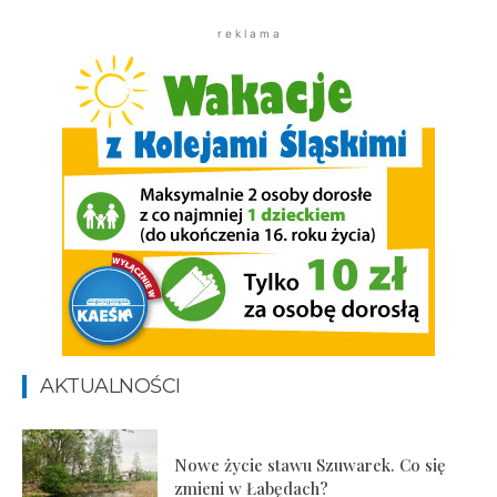
r e k l a m a
AKTUALNOŚCI
Nowe życie stawu Szuwarek. Co się
zmieni w Łabędach?