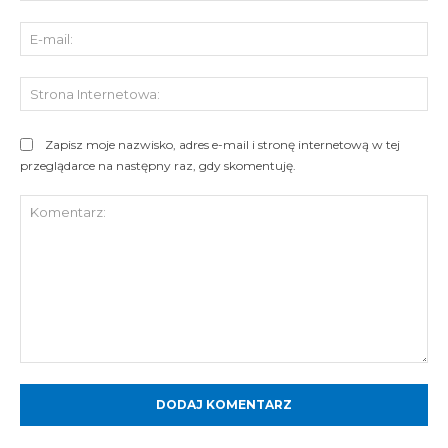
E-
mai
St
Int
Zapisz moje nazwisko, adres e-mail i stronę internetową w tej
przeglądarce na następny raz, gdy skomentuję.
Komentarz: