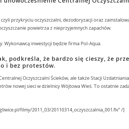
i unowocześnienie Centralnej Oczyszczaln
czyli przykryciu oczyszczalni, dezodoryzacji oraz zainstalow
e oczyszczanie powietrza z nieprzyjemnych zapachów.
y. Wykonawcą inwestycji będzie firma Pol-Aqua.
k, podkreśla, że bardzo się cieszy, że prz
o i bez protestów.
Centralnej Oczyszczalni Ścieków, ale także Stacji Uzdatnian
rów nowej sieci w dzielnicy Wójtowa Wieś. To ostatnie zada
ogliwice.pl/filmy/2011_03/20110314_oczyszczalnia_001.flv” /]