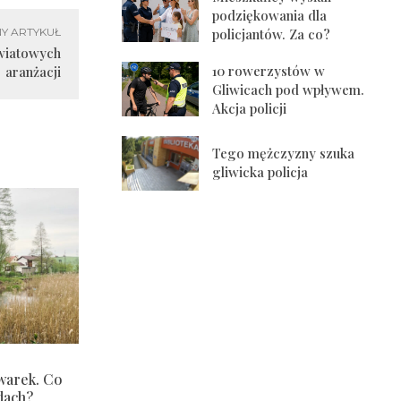
podziękowania dla
policjantów. Za co?
Y ARTYKUŁ
kwiatowych
10 rowerzystów w
aranżacji
Gliwicach pod wpływem.
Akcja policji
Tego mężczyzny szuka
gliwicka policja
warek. Co
dach?