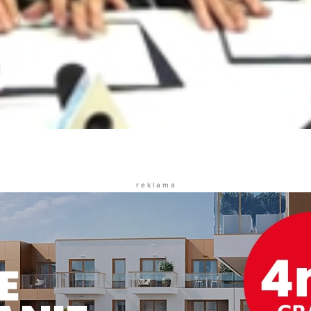
r e k l a m a