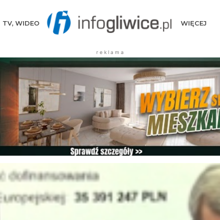
TV, WIDEO
WIĘCEJ
r e k l a m a