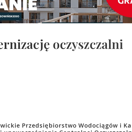
nizację oczyszczalni
liwickie Przedsiębiorstwo Wodociągów i Ka