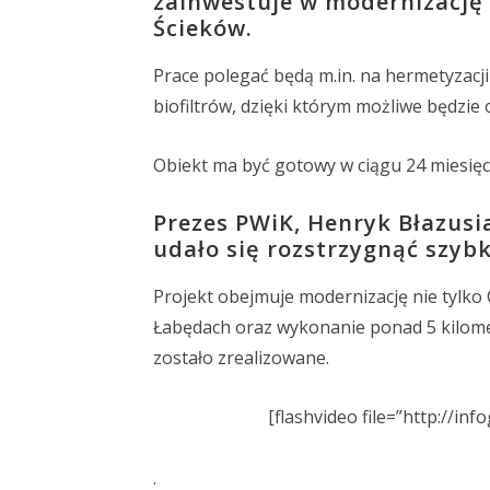
zainwestuje w modernizację 
Ścieków.
Prace polegać będą m.in. na hermetyzacji 
biofiltrów, dzięki którym możliwe będzi
Obiekt ma być gotowy w ciągu 24 miesięc
Prezes PWiK, Henryk Błazusia
udało się rozstrzygnąć szybk
Projekt obejmuje modernizację nie tylko 
Łabędach oraz wykonanie ponad 5 kilomet
zostało zrealizowane.
[flashvideo file=”http://inf
.