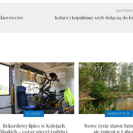
NASTĘPN
e kierowców
Kolarz i kopalniany szyb dołączą do 
GLIWICE
INWESTYCJE
Rekordowy lipiec w Kolejach
Nowe życie stawu Szu
Śląskich – coraz więcej rodzin i
się zmieni w Łabę