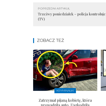
POPRZEDNI ARTYKUŁ
Trzeźwy poniedziałek – policja kontroluj
(TV)
ZOBACZ TEŻ
KRYMINAŁKI
Zatrzymał pijaną kobietę, która
prowadziła auto. Uszkodziła