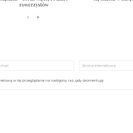
rowerzystów
s:
E-
mail:
ernetową w tej przeglądarce na następny raz, gdy skomentuję.