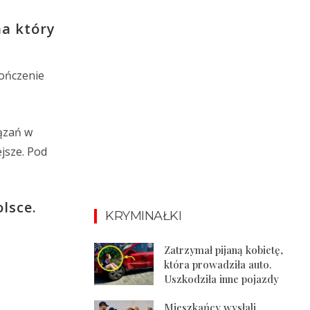
na który
kończenie
ązań w
jsze. Pod
lsce.
KRYMINAŁKI
Zatrzymał pijaną kobietę,
która prowadziła auto.
Uszkodziła inne pojazdy
Mieszkańcy wysłali