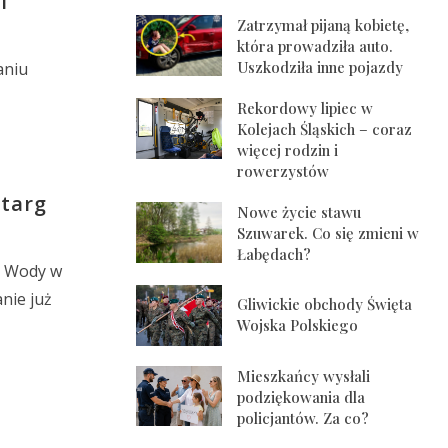
i
Zatrzymał pijaną kobietę,
która prowadziła auto.
Uszkodziła inne pojazdy
aniu
Rekordowy lipiec w
Kolejach Śląskich – coraz
więcej rodzin i
rowerzystów
etarg
Nowe życie stawu
Szuwarek. Co się zmieni w
Łabędach?
ia Wody w
nie już
Gliwickie obchody Święta
Wojska Polskiego
Mieszkańcy wysłali
podziękowania dla
policjantów. Za co?