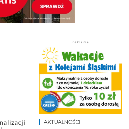
r e k l a m a
nalizacji
AKTUALNOŚCI