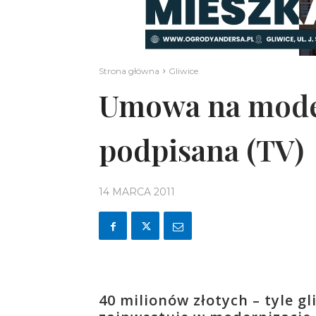
Strona główna
Gliwice
Umowa na moder
podpisana (TV)
14 MARCA 2011
40 milionów złotych – tyle g