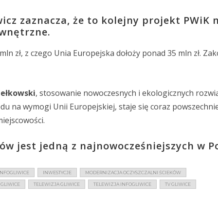
cz zaznacza, że to kolejny projekt PWiK 
ewnętrzne.
mln zł, z czego Unia Europejska dołoży ponad 35 mln zł. Za
hełkowski
, stosowanie nowoczesnych i ekologicznych rozwi
ędu na wymogi Unii Europejskiej, staje się coraz powszechnie
iejscowości.
ów jest jedną z najnowocześniejszych w Po
INFOGLIWICE
INWESTYCJE
MODERNIZACJA OCZYSZCZALNI ŚCIEKÓW
 GLIWICE
TELEWIZJA GLIWICE
TELEWIZJA INFOGLIWICE
TV GLIWICE