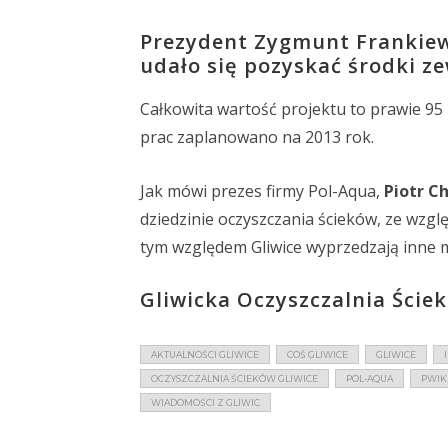
Prezydent Zygmunt Frankiewi
udało się pozyskać środki z
Całkowita wartość projektu to prawie 95 
prac zaplanowano na 2013 rok.
Jak mówi prezes firmy Pol-Aqua,
Piotr C
dziedzinie oczyszczania ścieków, ze wzgl
tym względem Gliwice wyprzedzają inne m
Gliwicka Oczyszczalnia Ściek
AKTUALNOŚCI GLIWICE
COŚ GLIWICE
GLIWICE
OCZYSZCZALNIA ŚCIEKÓW GLIWICE
POL-AQUA
PWIK
WIADOMOŚCI Z GLIWIC