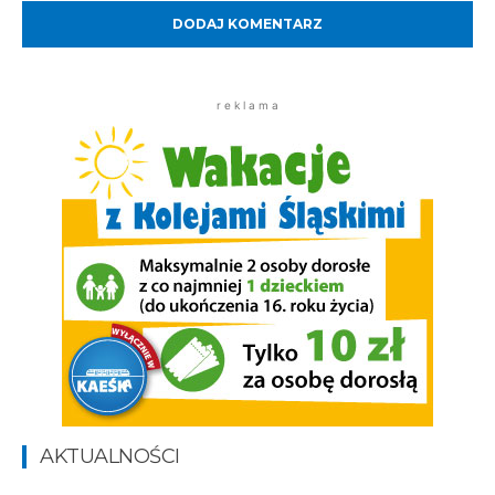
r e k l a m a
AKTUALNOŚCI