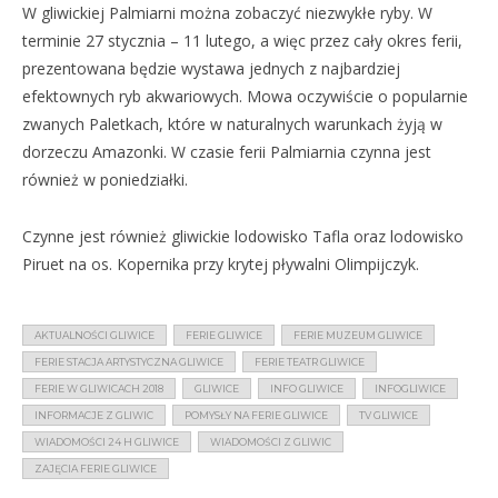
W gliwickiej Palmiarni można zobaczyć niezwykłe ryby. W
terminie 27 stycznia – 11 lutego, a więc przez cały okres ferii,
prezentowana będzie wystawa jednych z najbardziej
efektownych ryb akwariowych. Mowa oczywiście o popularnie
zwanych Paletkach, które w naturalnych warunkach żyją w
dorzeczu Amazonki. W czasie ferii Palmiarnia czynna jest
również w poniedziałki.
Czynne jest również gliwickie lodowisko Tafla oraz lodowisko
Piruet na os. Kopernika przy krytej pływalni Olimpijczyk.
AKTUALNOŚCI GLIWICE
FERIE GLIWICE
FERIE MUZEUM GLIWICE
FERIE STACJA ARTYSTYCZNA GLIWICE
FERIE TEATR GLIWICE
FERIE W GLIWICACH 2018
GLIWICE
INFO GLIWICE
INFOGLIWICE
INFORMACJE Z GLIWIC
POMYSŁY NA FERIE GLIWICE
TV GLIWICE
WIADOMOŚCI 24 H GLIWICE
WIADOMOŚCI Z GLIWIC
ZAJĘCIA FERIE GLIWICE