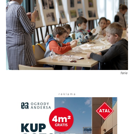
ferie
r e k l a m a