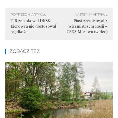
POPRZEDNI ARTYKUŁ
NASTĘPNY ARTYKUŁ
TIR zablokował DK88.
Piast zremisował z
Kierowca nie dostosował
wicemistrzem Rosji –
prędkości
CSKA Moskwa (wideo)
ZOBACZ TEŻ