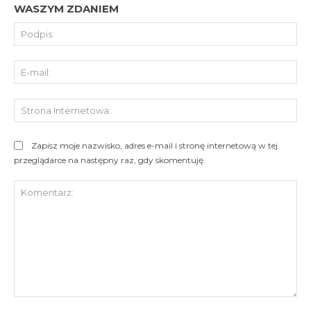
WASZYM ZDANIEM
Pod
E-
mai
St
Int
Zapisz moje nazwisko, adres e-mail i stronę internetową w tej
przeglądarce na następny raz, gdy skomentuję.
Komentarz: