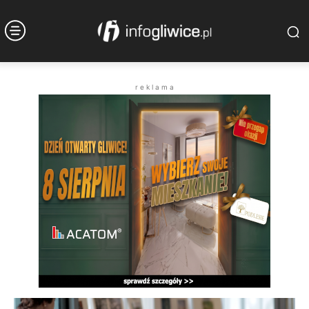
r e k l a m a