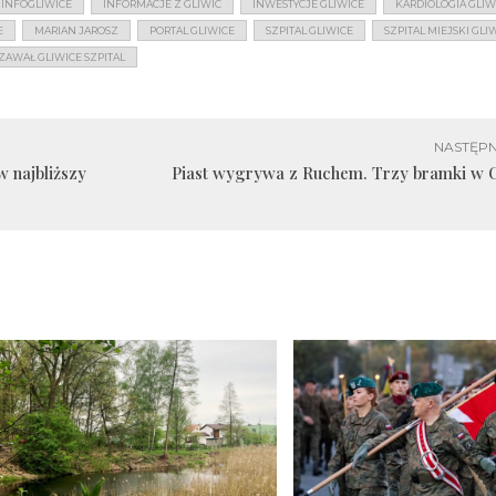
INFOGLIWICE
INFORMACJE Z GLIWIC
INWESTYCJE GLIWICE
KARDIOLOGIA GLIW
E
MARIAN JAROSZ
PORTAL GLIWICE
SZPITAL GLIWICE
SZPITAL MIEJSKI GLI
ZAWAŁ GLIWICE SZPITAL
NASTĘPN
 najbliższy
Piast wygrywa z Ruchem. Trzy bramki w 