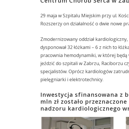
Centrum Chorób Serca w Zab
29 maja w Szpitalu Miejskim przy ul. Koś
Rozszerzy on działalność o dwie nowe pra
Zmodernizowany oddział kardiologiczny, 
dysponował 32 łóżkami – 6 z nich to łóż
pracownia hemodynamiki, w której będą 
jeździć do szpitali w Zabrzu, Raciborzu c
specjalistów. Oprócz kardiologów zatrud
pielęgniarki i elektrotechnicy.
Inwestycja sfinansowana z b
mln zł zostało przeznaczon
nadzoru kardiologicznego wr