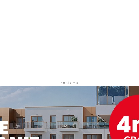
r e k l a m a