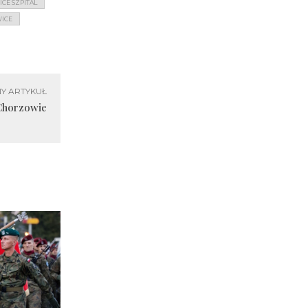
ICE SZPITAL
WICE
Y ARTYKUŁ
Chorzowie