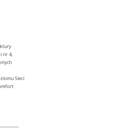
uktury
 nr 4,
zonych
oziomu Sieci
komfort