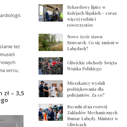
Rekordowy lipiec w
Kolejach Śląskich – coraz
rdiologii.
więcej rodzin i
rowerzystów
Nowe życie stawu
e
Szuwarek. Co się zmieni w
stanie też
Łabędach?
musieli
m nowych
Gliwickie obchody Święta
Wojska Polskiego
na sercu,
Mieszkańcy wysłali
podziękowania dla
zł – 3,5
policjantów. Za co?
ego
850 mln zł na rozwój
Zakładów Mechanicznych
Bumar Łabędy. Minister w
Gliwicach