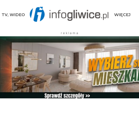
TV, WIDEO
WIĘCEJ
r e k l a m a