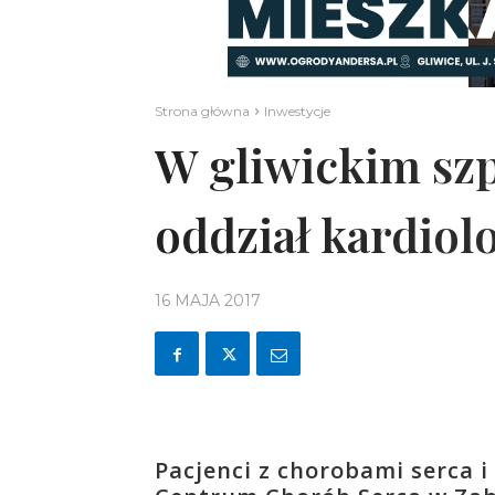
Strona główna
Inwestycje
W gliwickim sz
oddział kardiolo
16 MAJA 2017
Pacjenci z chorobami serca i