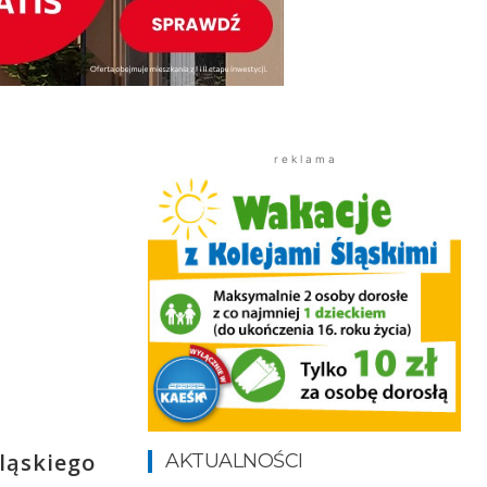
r e k l a m a
Śląskiego
AKTUALNOŚCI