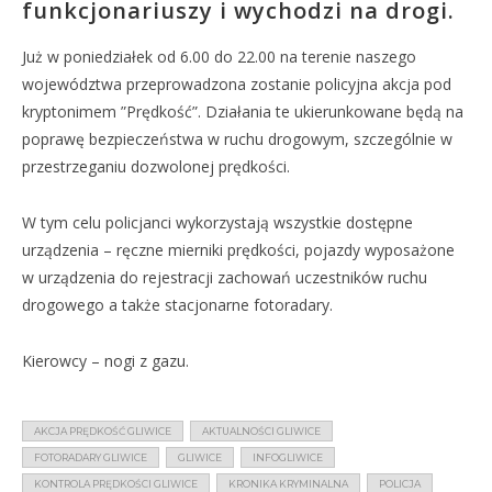
funkcjonariuszy i wychodzi na drogi.
Już w poniedziałek od 6.00 do 22.00 na terenie naszego
województwa przeprowadzona zostanie policyjna akcja pod
kryptonimem ”Prędkość”. Działania te ukierunkowane będą na
poprawę bezpieczeństwa w ruchu drogowym, szczególnie w
przestrzeganiu dozwolonej prędkości.
W tym celu policjanci wykorzystają wszystkie dostępne
urządzenia – ręczne mierniki prędkości, pojazdy wyposażone
w urządzenia do rejestracji zachowań uczestników ruchu
drogowego a także stacjonarne fotoradary.
Kierowcy – nogi z gazu.
AKCJA PRĘDKOŚĆ GLIWICE
AKTUALNOŚCI GLIWICE
FOTORADARY GLIWICE
GLIWICE
INFOGLIWICE
KONTROLA PRĘDKOŚCI GLIWICE
KRONIKA KRYMINALNA
POLICJA