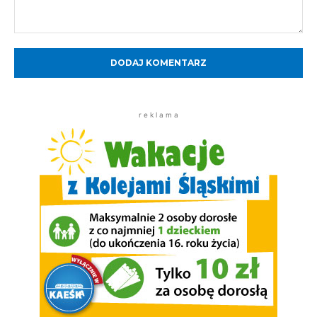
Komentarz:
r e k l a m a