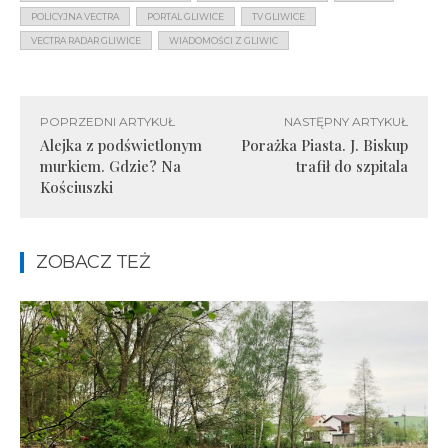
POLICYJNA VECTRA
PORTAL GLIWICE
TV GLIWICE
VECTRA RADAR GLIWICE
WIADOMOŚCI Z GLIWIC
POPRZEDNI ARTYKUŁ
NASTĘPNY ARTYKUŁ
Alejka z podświetlonym
Porażka Piasta. J. Biskup
murkiem. Gdzie? Na
trafił do szpitala
Kościuszki
ZOBACZ TEŻ