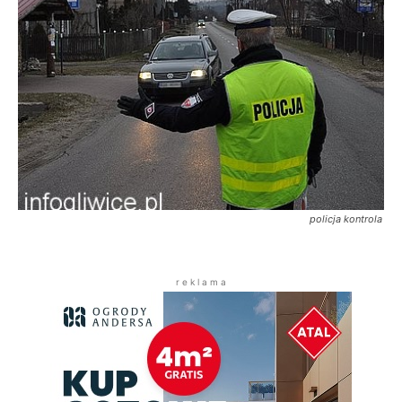
policja kontrola
r e k l a m a