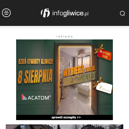
r e k l a m a