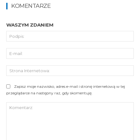
KOMENTARZE
WASZYM ZDANIEM
Pod
E-
mai
St
Int
Zapisz moje nazwisko, adres e-mail i stronę internetową w tej
przeglądarce na następny raz, gdy skomentuję.