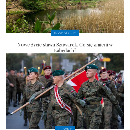
INWESTYCJE
Nowe życie stawu Szuwarek. Co się zmieni w
Łabędach?
GLIWICE