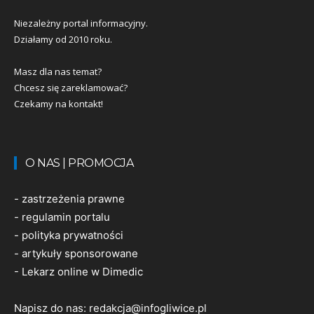
Niezależny portal informacyjny.
Działamy od 2010 roku.
Masz dla nas temat?
Chcesz się zareklamować?
Czekamy na kontakt!
O NAS | PROMOCJA
-
zastrzeżenia prawne
-
regulamin portalu
-
polityka prywatności
-
artykuły sponsorowane
-
Lekarz online w Dimedic
Napisz do nas:
redakcja@infogliwice.pl